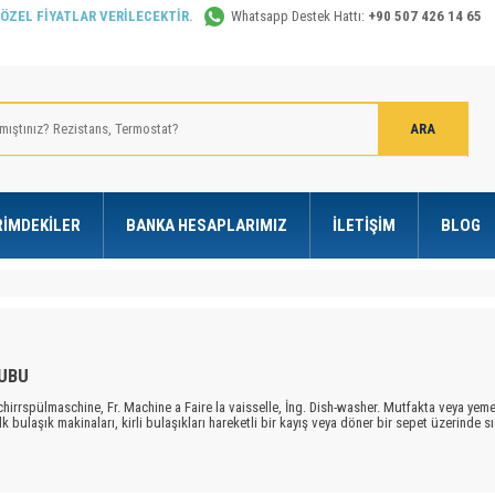
 ÖZEL FİYATLAR VERİLECEKTİR.
Whatsapp Destek Hattı:
+90 507 426 14 65
RIMDEKILER
BANKA HESAPLARIMIZ
İLETIŞIM
BLOG
RUBU
chirrspülmaschine, Fr. Machine a Faire la vaisselle, İng. Dish-washer. Mutfakta veya yem
lk bulaşık makinaları, kirli bulaşıkları hareketli bir kayış veya döner bir sepet üzerinde 
nda bu işlem tam tersi uygulanır. Yani kirli kaplar hareketsiz bir sepete dizilip, alttan ve üs
a karşı izolasyonu sağlayan bir madde ile doldurulur Ön yüzdeki kapak, yukarıdan aşağıy
ışırken kapı açıldığında bütün devreleri kesen bir mikroşalter vardır.
Bulaşık makinalar
ılan suyun miktarı, makinanın büyüklüğüne ve seçilen yıkama programına göre 13 litre ile 1