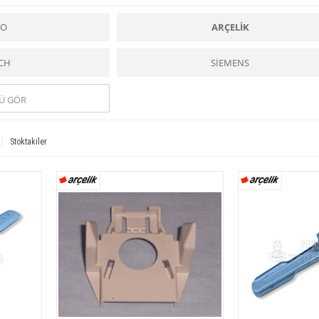
le yıkama yaparlar. Isıtıcının gücü 1800 ile 2750 watt arasında değişir. Ayrıca ısıtıcının ç
 kirli suyu boşaltan iki pompa bulunur. Bazı makinalarda pompalar ayrı motorlar tarafında
ıkama ve durulama suyu döner kollarla hem alttan hem üstten fışkırtılır. Deterjan ve parl
KO
ARÇELİK
 sertliğini gidermek için tuz konur. Kapısında bulunan bir zamanlama düğmesi, seçilen 
eri itince durur. Otomatik
bulaşık makinaları
ilk defa 1940’ta ABD’de üretilmiştir.
Bulaş
 tam olmaz. İki veya üç yıkamadan sonra makinanın filtresi temizlenmelidir. Uzun süre 
CH
SİEMENS
zarar vermemek için çalışırken kapağı açılmamalıdır.
e sizlere güvenilir hizmet ve uygun fiyat imkanıyla
bulaşık makinesi
ne ait tüm
yedek p
egorisi ile
bulaşık makinesi
ne ait tüm y
edek parçalar
a kolaylıkla ulaşabilirsiniz.
Ü GÖR
ar için bir kolaylık ve yardımcı iken,
Fıskiye Pervane Grubu yedek parçaları
ise tüm
n ve kaliteli ürünlere ulaşabilirsiniz.
n ve kaliteli ürünlere ulaşabilirsiniz.
Stoktakiler