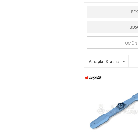
dereceye kadar ısıttıkları su i
fıskıye kollarına su basan ve
düğmeler ve anahtar vardır. Y
BE
Makinanın bir bölümüne suyun
çekildiğinde makina çalışır, il
doldurulmuş makinada temizlik
BOS
aralık bırakılmalıdır. Motora 
Online-yedekparça.com
is
Fıskiye Pervane Grubu
kat
TÜMÜN
Bulaşık makinesi
tüm hanıml
Online Yedek Parça
ile uygu
Online Yedek Parça
ile uygu