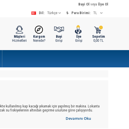
Bayi Ol
veya
Üye Ol
Dil:
₺
Para Birimi:
Müşteri
Kargom
Bayi
Üye
Sepetim
Hizmetleri
Nerede?
Girişi
Girişi
0,00
TL
ekte kullanılmış kap kacağı yıkamak için yapılmış bir makina. Lokanta
sıcak su fıskiyelerinin altından geçirme usulüne göre çalışıyordu.
tten döner fıskiyelerle su fışkırtılır. Makinanın dış yüzü ile içi
Devamını Oku
a doğru açılarak raylar üzerinde duran sepetlerin dışarıya
ı
için gerekli su, musluktan bir hortumla alınır. Kirli su, bir hortum ve
10 litre arasında değişir. Evlerde kullanılan makinalar 60-70