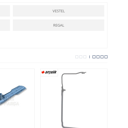
alışmasını denetleyen bir termostat vardır.
Bulaşık makinası
nda
n çalıştırılır. Makinaların üzerinde yıkanacak bulaşığın türüne göre
atıcı madde, konuldukları bölmelerden otomatik olarak alınır.
VESTEL
programı otomatik olarak yönetir. Program anahtarı dışarıya
ık makinaları
kullanılırken, tıka basa doldurulmamalıdır. Zira çok
kullanılmayacak olan makina, iyice kurulandıktan sonra kapağı biraz
REGAL
arçalar
ı hizmetinize sunmaktadır.
 ustalara yardımcı olmakta ve kolaylık sağlamaktadır.