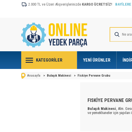
2.000 TL ve Üzeri Alışverişlerinizde
KARGO ÜCRETSİZ!
BAYİLERE
KATEGORILER
YENI ÜRÜNLER
İNDI
Anasayfa
>
Bulaşık Makinesi
>
Fiskiye Pervane Grubu
FISKİYE PERVANE G
Bulaşık Makinesi
, Alm. Ges
ve yemekhaneler için yapılan i
Modern
bulaşık makinalar
ı
arasındaki boşluk ses ve ısıy
çekilmesini sağlar. Makina çal
pompayla dışarı atılır. Kullan