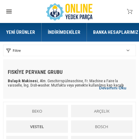
YENI ÜRÜNLER
İNDIRIMDEKILER
BANKA HESAPLARIMIZ
Filtre
FISKİYE PERVANE GRUBU
Bulaşık Makinesi
, Alm. Geschirrspülmaschine, Fr. Machine a Faire la
vaisselle, İng. Dish-washer. Mutfakta veya yemekte kullanılmış kap kacağı
Devamını Oku
yıkamak için yapılmış bir makina. Lokanta ve yemekhaneler için yapılan
ilk bulaşık makinaları, kirli bulaşıkları hareketli bir kayış veya döner bir sepet
üzerinde sıcak su fıskiyelerinin altından geçirme usulüne göre çalışıyordu.
Modern
bulaşık makinalar
ında bu işlem tam tersi uygulanır. Yani kirli kaplar
hareketsiz bir sepete dizilip, alttan ve üstten döner fıskiyelerle su fışkırtılır.
BEKO
ARÇELİK
Makinanın dış yüzü ile içi arasındaki boşluk ses ve ısıya karşı izolasyonu
sağlayan bir madde ile doldurulur Ön yüzdeki kapak, yukarıdan aşağıya doğru
açılarak raylar üzerinde duran sepetlerin dışarıya çekilmesini sağlar. Makina
çalışırken kapı açıldığında bütün devreleri kesen bir mikroşalter
VESTEL
BOSCH
vardır.
Bulaşık makinaları
için gerekli su, musluktan bir hortumla alınır. Kirli
su, bir hortum ve pompayla dışarı atılır. Kullanılan suyun miktarı, makinanın
büyüklüğüne ve seçilen yıkama programına göre 13 litre ile 110 litre arasında