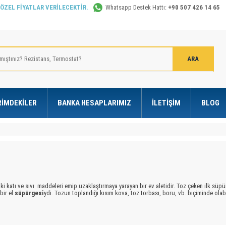
 ÖZEL FİYATLAR VERİLECEKTİR.
Whatsapp Destek Hattı:
+90 507 426 14 65
RIMDEKILER
BANKA HESAPLARIMIZ
İLETIŞIM
BLOG
ki
katı ve sıvı
maddeleri emip uzaklaştırmaya yarayan bir ev aletidir. Toz çeken ilk süp
bir
el
süpürgesi
ydi. Tozun toplandığı kısım kova, toz torbası, boru, vb. biçiminde ola
lere
bıraktı.
yrılmaktadır: sırt biçimli aletler için
düşey hazneli
, kayaklı ve tekerlekli
modeller için
a toz torbalı veya mahfazlı, küçük, özellikle otomobillerin iç kısmı için çok kullanışlı tip