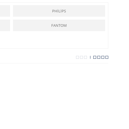
 parçalar
ı hizmetinize sunmaktadır.
PHİLİPS
ylık sağlamaktadır.
FANTOM