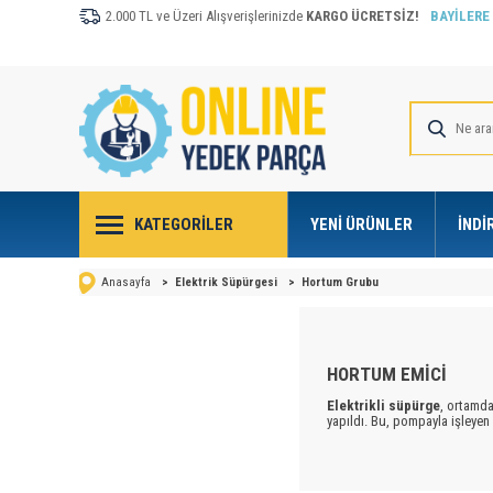
2.000 TL ve Üzeri Alışverişlerinizde
KARGO ÜCRETSİZ!
BAYİLERE
KATEGORILER
YENI ÜRÜNLER
İNDI
Anasayfa
>
Elektrik Süpürgesi
>
Hortum Grubu
HORTUM EMİCİ
Elektrikli süpürge
, ortamda
yapıldı. Bu,
pompayla
işleyen 
bugünkü
elektrikli
süpürge
Günümüzde süpürgeler üç tipe a
döğer torbalı
süpürgeler. Ayrıc