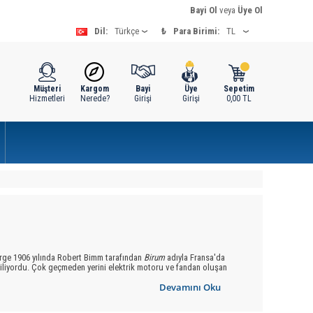
Bayi Ol
veya
Üye Ol
Dil:
₺
Para Birimi:
Müşteri
Kargom
Bayi
Üye
Sepetim
Hizmetleri
Nerede?
Girişi
Girişi
0,00
TL
ürge 1906 yılında Robert Bimm tarafından
Birum
adıyla Fransa'da
biliyordu. Çok geçmeden yerini
el
ektrik motoru
ve
fandan
oluşan
Devamını Oku
yatak silindirli
, özellikle yere çivilenmiş halılar için kullanılan
emer-
ler, bundan başka halısız evler için çok pratik, çeşitli