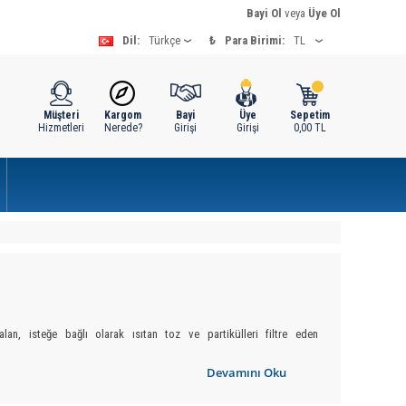
Bayi Ol
veya
Üye Ol
Dil:
₺
Para Birimi:
Müşteri
Kargom
Bayi
Üye
Sepetim
Hizmetleri
Nerede?
Girişi
Girişi
0,00
TL
an, isteğe bağlı olarak ısıtan toz ve partikülleri filtre eden
ütünleşen klimalardan daha az enerji ile daha fazla verim alınmasıdır.
Devamını Oku
sında
klima
ların maliyetlerinin ve harcamalarının yüksek olduğunu
e geldi. Elektrik harcamaları ve bakım maliyetleri azaldı. Yeni