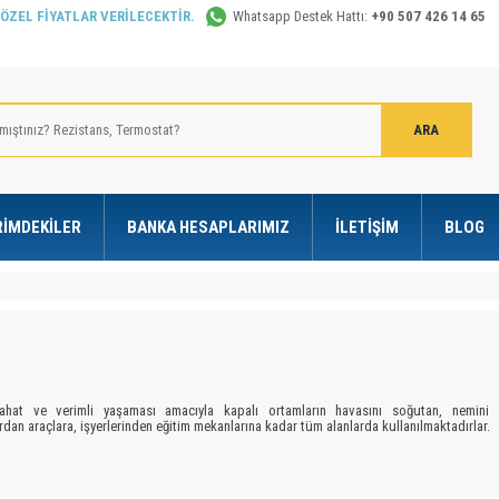
 ÖZEL FİYATLAR VERİLECEKTİR.
Whatsapp Destek Hattı:
+90 507 426 14 65
RIMDEKILER
BANKA HESAPLARIMIZ
İLETIŞIM
BLOG
ahat ve verimli yaşaması amacıyla kapalı ortamların havasını soğutan, nemini al
rdan araçlara, işyerlerinden eğitim mekanlarına kadar tüm alanlarda kullanılmaktadırlar.
kıp ihtiyaç duyulan bir cihaz olmuştur. Bunu oluşturan ana etken gelişen teknoloji ile b
jisini yakından takip edemediğimiz için ısıtma ve soğutma ihtiyacımızın karşılanma
teknolojideki gelişmelerle bütünleşen
klimalar
oldukça ekonomik ve sessiz hal