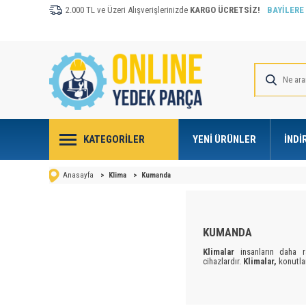
2.000 TL ve Üzeri Alışverişlerinizde
KARGO ÜCRETSİZ!
BAYİLERE
KATEGORILER
YENI ÜRÜNLER
İNDI
Anasayfa
>
Klima
>
Kumanda
KUMANDA
Klimalar
insanların daha r
cihazlardır.
Klimalar,
konutla
Klima
artık lüks olmaktan çı
Hızla gelişen
klima
teknolo
düşünüyoruz. Bunun aksine 