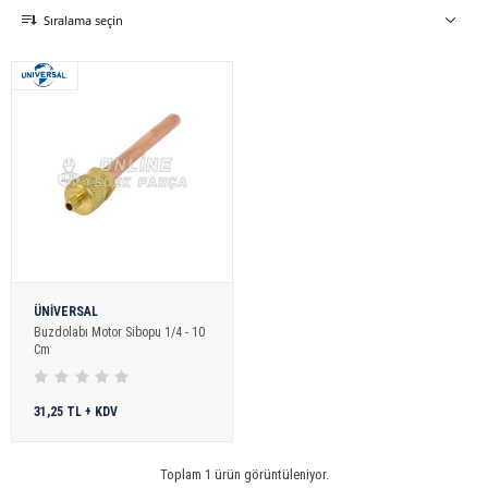
yedek parçaları
ise tüm ustalara yardımcı olmakta ve kolaylık
sağlamaktadır.
Sıralama seçin
Online Yedek Parça
ile uygun ve kaliteli ürünlere ulaşabilirsiniz.
ÜNİVERSAL
Buzdolabı Motor Sibopu 1/4 - 10
Cm
31,25 TL + KDV
Toplam 1 ürün görüntüleniyor.