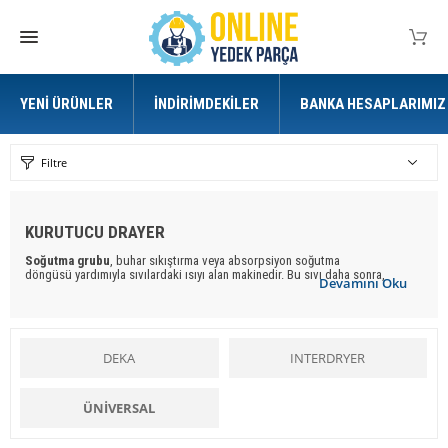
YENI ÜRÜNLER
İNDIRIMDEKILER
BANKA HESAPLARIMIZ
Filtre
KURUTUCU DRAYER
Soğutma grubu
, buhar sıkıştırma veya absorpsiyon soğutma
döngüsü yardımıyla sıvılardaki ısıyı alan makinedir. Bu sıvı daha sonra,
Devamını Oku
havanın veya makinelerin gerektiği şekilde
soğutulm
ası için bir ısı
eşanjörlerinden geçirilir.
Soğutma
döngüsü zorunlu bir yan ürün olarak,
ortam havasına deşarj edilmesi gereken veya daha yüksek bir verimlilik için
ısıtma amacıyla geri kazanılabilecek bir atık ısı üretir.
Online-yedekparça.com
ise sizlere güvenilir hizmet ve uygun fiyat
DEKA
INTERDRYER
imkanıyla
Soğutma Grubuna
ait tüm
yedek parçalar
ı hizmetinize
sunmaktadır.
Kurutucu Drayer
kategorisi ile
soğutma grubuna
ait tüm y
edek parçalar
a
ÜNİVERSAL
kolaylıkla ulaşabilirsiniz.
Soğutma Grubu
herkes için bir kolaylık ve yardımcı iken,
Kurutucu Drayer