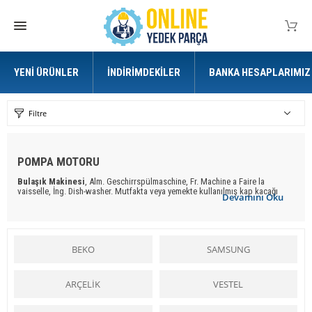
YENI ÜRÜNLER
İNDIRIMDEKILER
BANKA HESAPLARIMIZ
Filtre
POMPA MOTORU
Bulaşık Makinesi
, Alm. Geschirrspülmaschine, Fr. Machine a Faire la
vaisselle, İng. Dish-washer. Mutfakta veya yemekte kullanılmış kap kacağı
Devamını Oku
yıkamak için yapılmış bir makina. Lokanta ve yemekhaneler için yapılan
ilk bulaşık makinaları, kirli bulaşıkları hareketli bir kayış veya döner bir sepet
üzerinde sıcak su fıskiyelerinin altından geçirme usulüne göre çalışıyordu.
Modern
bulaşık makinalar
ında bu işlem tam tersi uygulanır. Yani kirli kaplar
hareketsiz bir sepete dizilip, alttan ve üstten döner fıskiyelerle su fışkırtılır.
BEKO
SAMSUNG
Makinanın dış yüzü ile içi arasındaki boşluk ses ve ısıya karşı izolasyonu
sağlayan bir madde ile doldurulur Ön yüzdeki kapak, yukarıdan aşağıya doğru
açılarak raylar üzerinde duran sepetlerin dışarıya çekilmesini sağlar. Makina
çalışırken kapı açıldığında bütün devreleri kesen bir mikroşalter
ARÇELİK
VESTEL
vardır.
Bulaşık makinaları
için gerekli su, musluktan bir hortumla alınır. Kirli
su, bir hortum ve pompayla dışarı atılır. Kullanılan suyun miktarı, makinanın
büyüklüğüne ve seçilen yıkama programına göre 13 litre ile 110 litre arasında