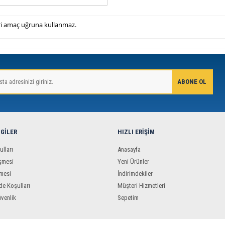
icari amaç uğruna kullanmaz.
LGILER
HIZLI ERIŞIM
ulları
Anasayfa
şmesi
Yeni Ürünler
mesi
İndirimdekiler
de Koşulları
Müşteri Hizmetleri
üvenlik
Sepetim