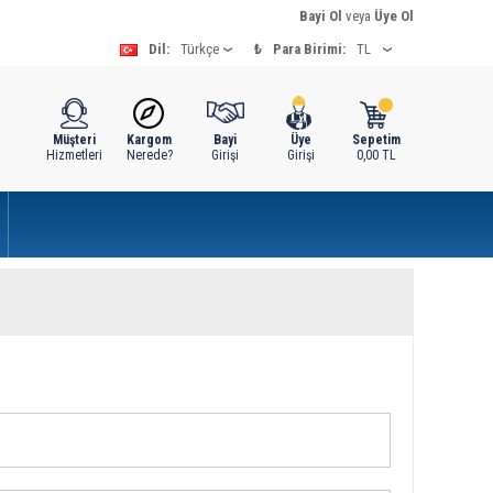
Bayi Ol
veya
Üye Ol
Dil:
₺
Para Birimi:
Müşteri
Kargom
Bayi
Üye
Sepetim
Hizmetleri
Nerede?
Girişi
Girişi
0,00
TL