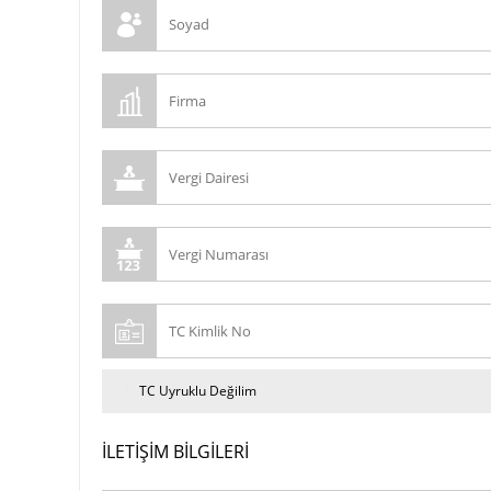
TC Uyruklu Değilim
İLETIŞIM BILGILERI