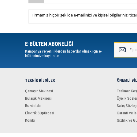
Firmamız hiçbir şekilde e-mailinizi ve kişisel bilgilerinizi t
E-BÜLTEN ABONELİĞİ
Kampanya ve yeniliklerden haberdar olmak için e-
bültenimize kayıt olun.
TEKNIK BILGILER
ÖNEMLI BI
Çamaşır Makinesi
Teslimat Koş
Bulaşık Makinesi
Üyelik Sözle
Buzdolabı
Satış Sözleş
Elektrik Süpürgesi
Garanti ve İa
Kombi
Gizlilik ve G