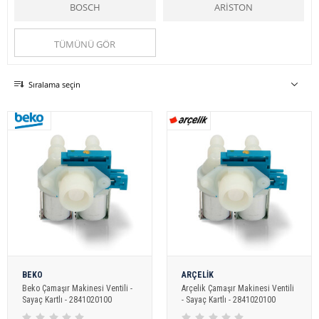
sağlamaktadır.
BOSCH
ARİSTON
Online-yedekparça.com
ise sizlere güvenilir hizmet ve uygun fiyat
imkanıyla
çamaşır makinesi
ne ait tüm
yedek parçalar
ı hizmetinize
sunmaktadır.
TÜMÜNÜ GÖR
Su Giriş Ventili
kategorileri ile
çamaşır makinesi
ne ait tüm y
edek
parçalar
a kolaylıkla ulaşabilirsiniz.
Çamaşır Makinesi
kategorisiyle
Online Yedek Parça, Su Giriş
Sıralama seçin
Ventili
yedek parçalar
ını kullanım ağınıza sunuyor.
Online Yedek Parça
ile uygun ve kaliteli ürünlere ulaşabilirsiniz.
Online Yedek Parça
ile uygun ve kaliteli ürünlere ulaşabilirsiniz.
BEKO
ARÇELİK
Beko Çamaşır Makinesi Ventili -
Arçelik Çamaşır Makinesi Ventili
Sayaç Kartlı - 2841020100
- Sayaç Kartlı - 2841020100