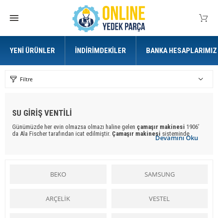
YENI ÜRÜNLER
İNDIRIMDEKILER
BANKA HESAPLARIMIZ
Filtre
SU GİRİŞ VENTİLİ
Günümüzde her evin olmazsa olmazı haline gelen
çamaşır makinesi
1906’
da Ala Fischer tarafından icat edilmiştir.
Çamaşır makinesi
sisteminde
Devamını Oku
tambur, elektrik motoru yardımıyla döndürülmektedir ve hareket sırasında
çamaşırlar sürekli suyla temas ederek temizlenmektedir. Ala Fischer’ın ürettiği
bu sistem günümüzde kullanılan otomatik
çamaşır makinesi
nin de temelini
oluşturmaktadır. İlk kurutuculu
çamaşır makinesi
ise 1924’ te
yapıldı.
Çamaşır makineleri
bu tarihten itibaren sürekli gelişerek
BEKO
SAMSUNG
günümüzdeki halini aldı. Geçmiş zamanlarda ev hanımları evlerde su
ve
çamaşır makinesi
olmadan derelerde, evde kendi imkanlarıyla elleriyle
çamaşır yıkarken,
çamaşır makinesi
nin varoluşu ile şimdi günümüzde ev
hanımlarına kolaylık sağlanmaktadır.
ARÇELİK
VESTEL
Çamaşır makinesi
tüm hanımlar için bir kolaylık ve yardımcı iken,
çamaşır
makinesi yedek parçaları
ise tüm ustalara yardımcı olmakta ve kolaylık