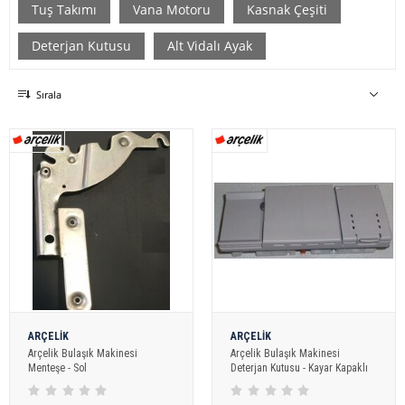
Tuş Takımı
Vana Motoru
Kasnak Çeşiti
Deterjan Kutusu
Alt Vidalı Ayak
Sırala
ARÇELİK
ARÇELİK
Arçelik Bulaşık Makinesi
Arçelik Bulaşık Makinesi
Menteşe - Sol
Deterjan Kutusu - Kayar Kapaklı