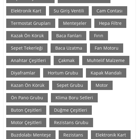
Elektronik Kart
Su Giriş Ventili
Cam Contası
Termostat Grupları
Menteşeler
Hepa Filtre
Kazak Ön Körük
Baca Fanları
Fırın
Sepet Tekerleği
Baca Uzatma
Fan Motoru
Anahtar Çeşitleri
Çakmak
Muhtelif Malzeme
Diyaframlar
Hortum Grubu
Kapak Mandalı
Kazan Ön Körük
Sepet Grubu
Motor
Ön Pano Grubu
Klima Boru Setleri
Buton Çeşitleri
Düğme Çeşitleri
Motor Çeşitleri
Rezistans Grubu
Buzdolabı Menteşe
Rezistans
Elektronik Kart