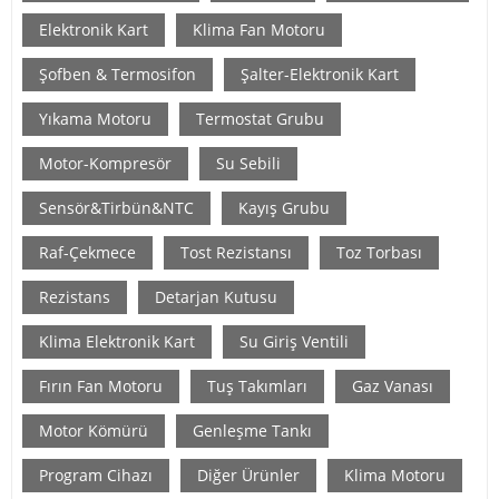
Elektronik Kart
Klima Fan Motoru
Şofben & Termosifon
Şalter-Elektronik Kart
Yıkama Motoru
Termostat Grubu
Motor-Kompresör
Su Sebili
Sensör&Tirbün&NTC
Kayış Grubu
Raf-Çekmece
Tost Rezistansı
Toz Torbası
Rezistans
Detarjan Kutusu
Klima Elektronik Kart
Su Giriş Ventili
Fırın Fan Motoru
Tuş Takımları
Gaz Vanası
Motor Kömürü
Genleşme Tankı
Program Cihazı
Diğer Ürünler
Klima Motoru