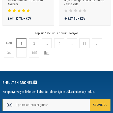
Arçelik 5287 NFIY Buzdolabı
Arçelik Kanguru Süpürge Motoru
Anakartı
- 1800 watt
1.041,67 TL + KDV
648,67 TL + KDV
Toplam 1250 ürün görüntüleniyor.
2
...
4
...
11
...
1
34
...
105
E-BÜLTEN ABONELİĞİ
Kampanya ve yeniliklerden haberdar olmak için e-bültenimize kayıt olun.