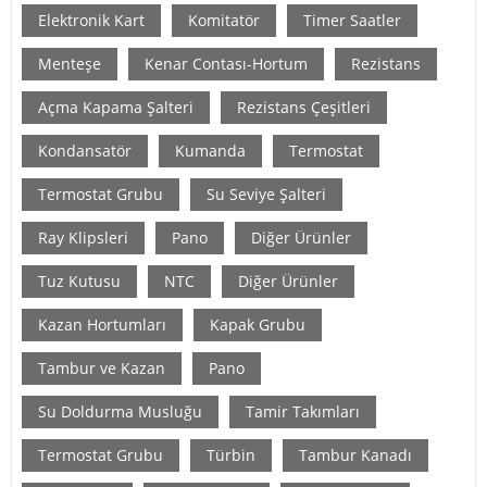
Elektronik Kart
Komitatör
Timer Saatler
Menteşe
Kenar Contası-Hortum
Rezistans
Açma Kapama Şalteri
Rezistans Çeşitleri
Kondansatör
Kumanda
Termostat
Termostat Grubu
Su Seviye Şalteri
Ray Klipsleri
Pano
Diğer Ürünler
Tuz Kutusu
NTC
Diğer Ürünler
Kazan Hortumları
Kapak Grubu
Tambur ve Kazan
Pano
Su Doldurma Musluğu
Tamir Takımları
Termostat Grubu
Türbin
Tambur Kanadı