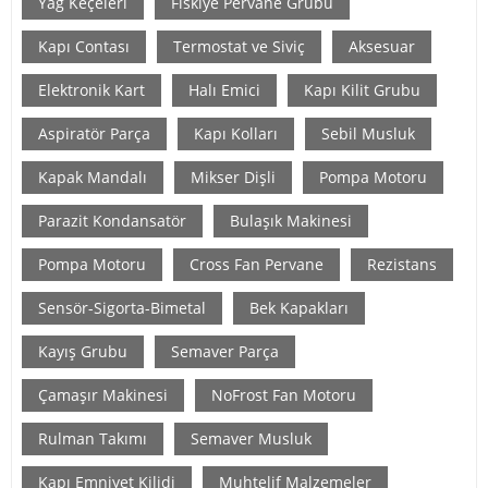
Yağ Keçeleri
Fiskiye Pervane Grubu
Kapı Contası
Termostat ve Siviç
Aksesuar
Elektronik Kart
Halı Emici
Kapı Kilit Grubu
Aspiratör Parça
Kapı Kolları
Sebil Musluk
Kapak Mandalı
Mikser Dişli
Pompa Motoru
Parazit Kondansatör
Bulaşık Makinesi
Pompa Motoru
Cross Fan Pervane
Rezistans
Sensör-Sigorta-Bimetal
Bek Kapakları
Kayış Grubu
Semaver Parça
Çamaşır Makinesi
NoFrost Fan Motoru
Rulman Takımı
Semaver Musluk
Kapı Emniyet Kilidi
Muhtelif Malzemeler