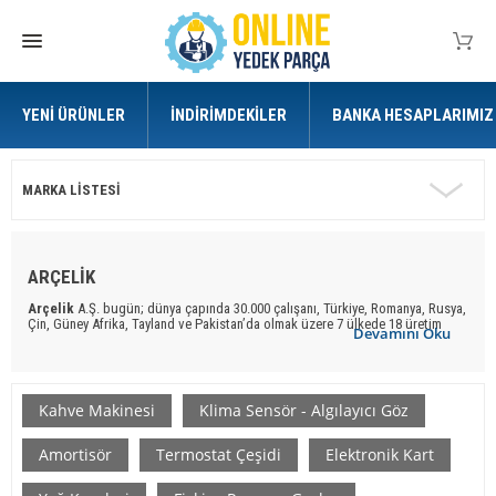
YENI ÜRÜNLER
İNDIRIMDEKILER
BANKA HESAPLARIMIZ
MARKA LISTESI
ARÇELİK
Arçelik
A.Ş. bugün; dünya çapında 30.000 çalışanı, Türkiye, Romanya, Rusya,
Çin, Güney Afrika, Tayland ve Pakistan’da olmak üzere 7 ülkede 18 üretim
Devamını Oku
tesisi, 32 ülkede 34 satış ve pazarlama ofisi ve 11 markasıyla (
Arçelik
, Beko,
Grundig, Blomberg, Elektrabregenz, Arctic, Leisure, Flavel, Defy, Altus ve
Dawlance) 145’ten fazla ülkede ürün ve hizmet sunmaktadır.
Endüstri sektörüne tasarlayan ve üreten lider markalar arasında yer
Kahve Makinesi
Klima Sensör - Algılayıcı Göz
alan
Arçelik
markası ile kaliteyi yakalayın.
Online Yedek Parça
ile uygun ve kaliteli
Arçelik
marka
yedek
Amortisör
Termostat Çeşidi
Elektronik Kart
parça
ürünlere ulaşabilirsiniz.