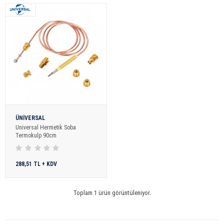
genişletebileceksiniz.
Termokulp
kategorisiyle
Online Yedek Parça, Doğalgaz Sobası
Parça
yedek parçalar
ını kullanım ağınıza sunuyor.
Online Yedek Parça
ile uygun ve kaliteli ürünlere ulaşabilirsiniz.
ÜNİVERSAL
Universal Hermetik Soba
Termokulp 90cm
288,51 TL + KDV
Toplam 1 ürün görüntüleniyor.