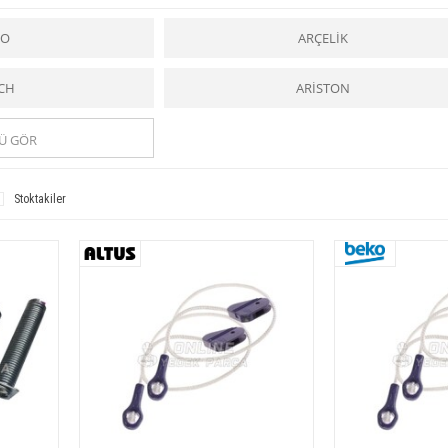
le yıkama yaparlar. Isıtıcının gücü 1800 ile 2750 watt arasında değişir. Ayrıca ısıtıcının ç
 kirli suyu boşaltan iki pompa bulunur. Bazı makinalarda pompalar ayrı motorlar tarafında
ıkama ve durulama suyu döner kollarla hem alttan hem üstten fışkırtılır. Deterjan ve parl
KO
ARÇELİK
 sertliğini gidermek için tuz konur. Kapısında bulunan bir zamanlama düğmesi, seçilen 
eri itince durur. Otomatik
bulaşık makinaları
ilk defa 1940’ta ABD’de üretilmiştir.
Bulaş
 tam olmaz. İki veya üç yıkamadan sonra makinanın filtresi temizlenmelidir. Uzun süre 
CH
ARİSTON
zarar vermemek için çalışırken kapağı açılmamalıdır.
e sizlere güvenilir hizmet ve uygun fiyat imkanıyla
bulaşık makinesi
ne ait tüm
yedek p
bulaşık makinesi
ne ait tüm y
edek parçalar
a kolaylıkla ulaşabilirsiniz.
Ü GÖR
ar için bir kolaylık ve yardımcı iken,
Diğer Ürünler yedek parçaları
ise tüm ustalara 
n ve kaliteli ürünlere ulaşabilirsiniz.
n ve kaliteli ürünlere ulaşabilirsiniz.
Stoktakiler