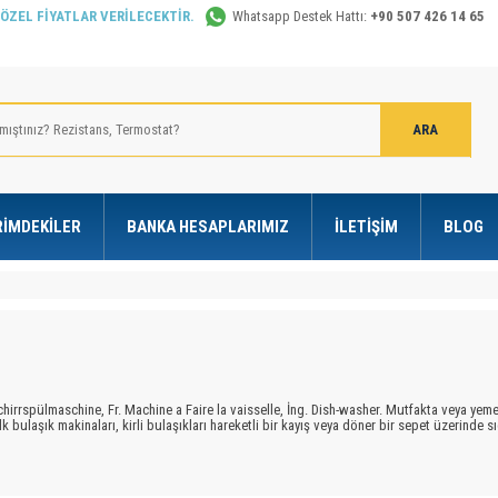
 ÖZEL FİYATLAR VERİLECEKTİR.
Whatsapp Destek Hattı:
+90 507 426 14 65
RIMDEKILER
BANKA HESAPLARIMIZ
İLETIŞIM
BLOG
chirrspülmaschine, Fr. Machine a Faire la vaisselle, İng. Dish-washer. Mutfakta veya yem
lk bulaşık makinaları, kirli bulaşıkları hareketli bir kayış veya döner bir sepet üzerinde 
nda bu işlem tam tersi uygulanır. Yani kirli kaplar hareketsiz bir sepete dizilip, alttan ve üs
a karşı izolasyonu sağlayan bir madde ile doldurulur Ön yüzdeki kapak, yukarıdan aşağıy
ışırken kapı açıldığında bütün devreleri kesen bir mikroşalter vardır.
Bulaşık makinalar
ılan suyun miktarı, makinanın büyüklüğüne ve seçilen yıkama programına göre 13 litre ile 1