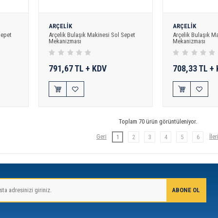
ARÇELİK
ARÇELİK
Sepet
Arçelik Bulaşık Makinesi Sol Sepet
Arçelik Bulaşık M
Mekanizması
Mekanizması
791,67 TL + KDV
708,33 TL +
Toplam 70 ürün görüntüleniyor.
1
2
3
4
5
6