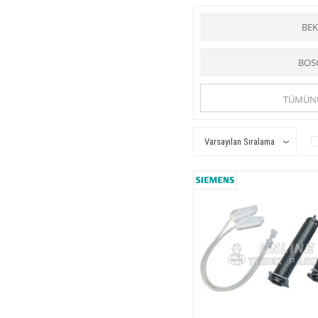
dereceye kadar ısıttıkları su i
fıskıye kollarına su basan ve
düğmeler ve anahtar vardır. Y
BE
Makinanın bir bölümüne suyun
çekildiğinde makina çalışır, il
doldurulmuş makinada temizlik
BOS
aralık bırakılmalıdır. Motora 
Online-yedekparça.com
is
Diğer Ürünler
kategorisi ile
TÜMÜN
Bulaşık makinesi
tüm hanıml
Online Yedek Parça
ile uygu
Online Yedek Parça
ile uygu