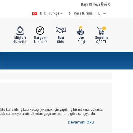
Bayi Ol
veya
Üye Ol
Dil:
₺
Para Birimi:
Müşteri
Kargom
Bayi
Üye
Sepetim
Hizmetleri
Nerede?
Girişi
Girişi
0,00
TL
ekte kullanılmış kap kacağı yıkamak için yapılmış bir makina. Lokanta
sıcak su fıskiyelerinin altından geçirme usulüne göre çalışıyordu.
tten döner fıskiyelerle su fışkırtılır. Makinanın dış yüzü ile içi
Devamını Oku
a doğru açılarak raylar üzerinde duran sepetlerin dışarıya
ı
için gerekli su, musluktan bir hortumla alınır. Kirli su, bir hortum ve
10 litre arasında değişir. Evlerde kullanılan makinalar 60-70