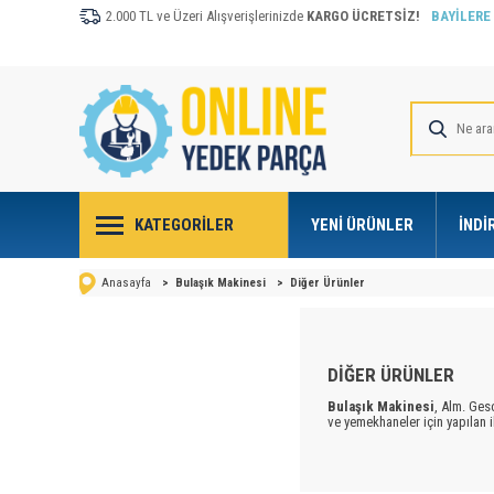
2.000 TL ve Üzeri Alışverişlerinizde
KARGO ÜCRETSİZ!
BAYİLERE
KATEGORILER
YENI ÜRÜNLER
İNDI
Anasayfa
>
Bulaşık Makinesi
>
Diğer Ürünler
DİĞER ÜRÜNLER
Bulaşık Makinesi
, Alm. Ges
ve yemekhaneler için yapılan i
Modern
bulaşık makinalar
ı
arasındaki boşluk ses ve ısıy
çekilmesini sağlar. Makina çal
pompayla dışarı atılır. Kullan