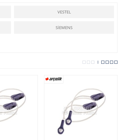
alışmasını denetleyen bir termostat vardır.
Bulaşık makinası
nda
n çalıştırılır. Makinaların üzerinde yıkanacak bulaşığın türüne göre
atıcı madde, konuldukları bölmelerden otomatik olarak alınır.
VESTEL
programı otomatik olarak yönetir. Program anahtarı dışarıya
ık makinaları
kullanılırken, tıka basa doldurulmamalıdır. Zira çok
kullanılmayacak olan makina, iyice kurulandıktan sonra kapağı biraz
SİEMENS
arçalar
ı hizmetinize sunmaktadır.
yardımcı olmakta ve kolaylık sağlamaktadır.