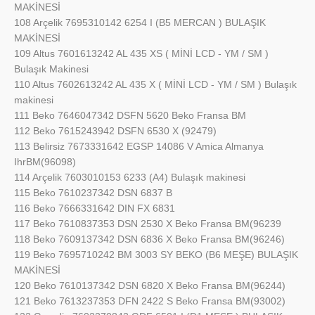
MAKİNESİ
108 Arçelik 7695310142 6254 I (B5 MERCAN ) BULAŞIK
MAKİNESİ
109 Altus 7601613242 AL 435 XS ( MİNİ LCD - YM / SM )
Bulaşık Makinesi
110 Altus 7602613242 AL 435 X ( MİNİ LCD - YM / SM ) Bulaşık
makinesi
111 Beko 7646047342 DSFN 5620 Beko Fransa BM
112 Beko 7615243942 DSFN 6530 X (92479)
113 Belirsiz 7673331642 EGSP 14086 V Amica Almanya
IhrBM(96098)
114 Arçelik 7603010153 6233 (A4) Bulaşık makinesi
115 Beko 7610237342 DSN 6837 B
116 Beko 7666331642 DIN FX 6831
117 Beko 7610837353 DSN 2530 X Beko Fransa BM(96239
118 Beko 7609137342 DSN 6836 X Beko Fransa BM(96246)
119 Beko 7695710242 BM 3003 SY BEKO (B6 MEŞE) BULAŞIK
MAKİNESİ
120 Beko 7610137342 DSN 6820 X Beko Fransa BM(96244)
121 Beko 7613237353 DFN 2422 S Beko Fransa BM(93002)