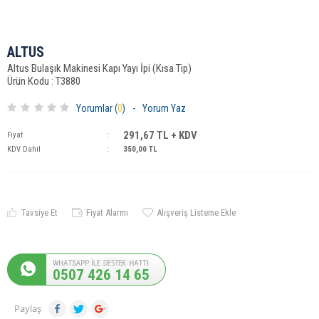
ALTUS
Altus Bulaşık Makinesi Kapı Yayı İpi (Kısa Tip)
Ürün Kodu : T3880
Yorumlar (
0
)
-
Yorum Yaz
291,67
TL + KDV
Fiyat
:
KDV Dahil
:
350,00
TL
Tavsiye Et
Fiyat Alarmı
Alışveriş Listeme Ekle
0507 426 14 65
Paylaş