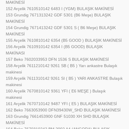
MAKİNESİ
152 Arçelik 7610510142 6483 I (YGM) BULAŞIK MAKİNESİ
153 Grundig 7671313242 GDF 5301 (B6 Meşe) BULAŞIK
MAKİNESİ
154 Grundig 7671413242 GDF 5301 S ( B6 Meşe) BULAŞIK
MAKİNESİ
155 Arçelik 7610810142 6354 (B5 GOOD ) BULAŞIK MAKİNESİ
156 Arçelik 7610910142 6354 I (B5 GOOD) BULAŞIK
MAKİNASI
157 Beko 7602033953 DFN 1536 S BULAŞIK MAKİNESİ
158 Arçelik 7611210142 9261 SB ( B5 ) Yarı ankastre Bulaşık
makinesi
159 Arçelik 7611310142 9261 SI ( B5 ) YARI ANKASTRE Bulaşık
makinesi
160 Arçelik 7670810142 9361 YFI ( E6 MEŞE ) Bulaşık
makinesi
161 Arçelik 7670710142 9487 YFI ( E5 ) BULAŞIK MAKİNESİ
162 Beko 7663053900 DFN39430W_SHD BULAŞIK MAKİNESİ
163 Grundig 7661453900 GNF 51030 XH SHD BULAŞIK
MAKİNESİ
164 Beko 7670310242 BM 2002 A4 (ANGORA) BULAŞIK