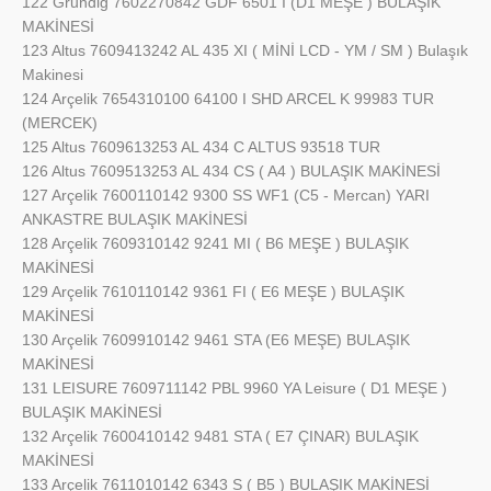
122 Grundig 7602270842 GDF 6501 I (D1 MEŞE ) BULAŞIK
MAKİNESİ
123 Altus 7609413242 AL 435 XI ( MİNİ LCD - YM / SM ) Bulaşık
Makinesi
124 Arçelik 7654310100 64100 I SHD ARCEL K 99983 TUR
(MERCEK)
125 Altus 7609613253 AL 434 C ALTUS 93518 TUR
126 Altus 7609513253 AL 434 CS ( A4 ) BULAŞIK MAKİNESİ
127 Arçelik 7600110142 9300 SS WF1 (C5 - Mercan) YARI
ANKASTRE BULAŞIK MAKİNESİ
128 Arçelik 7609310142 9241 MI ( B6 MEŞE ) BULAŞIK
MAKİNESİ
129 Arçelik 7610110142 9361 FI ( E6 MEŞE ) BULAŞIK
MAKİNESİ
130 Arçelik 7609910142 9461 STA (E6 MEŞE) BULAŞIK
MAKİNESİ
131 LEISURE 7609711142 PBL 9960 YA Leisure ( D1 MEŞE )
BULAŞIK MAKİNESİ
132 Arçelik 7600410142 9481 STA ( E7 ÇINAR) BULAŞIK
MAKİNESİ
133 Arçelik 7611010142 6343 S ( B5 ) BULAŞIK MAKİNESİ