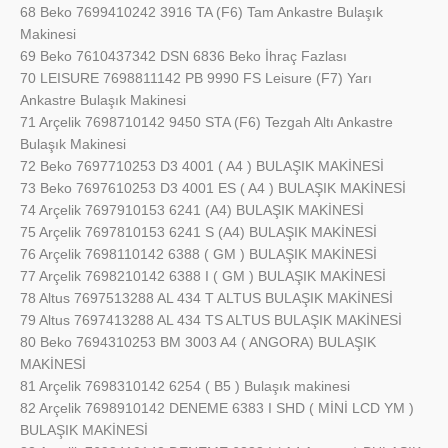
68 Beko 7699410242 3916 TA (F6) Tam Ankastre Bulaşık
Makinesi
69 Beko 7610437342 DSN 6836 Beko İhraç Fazlası
70 LEISURE 7698811142 PB 9990 FS Leisure (F7) Yarı
Ankastre Bulaşık Makinesi
71 Arçelik 7698710142 9450 STA (F6) Tezgah Altı Ankastre
Bulaşık Makinesi
72 Beko 7697710253 D3 4001 ( A4 ) BULAŞIK MAKİNESİ
73 Beko 7697610253 D3 4001 ES ( A4 ) BULAŞIK MAKİNESİ
74 Arçelik 7697910153 6241 (A4) BULAŞIK MAKİNESİ
75 Arçelik 7697810153 6241 S (A4) BULAŞIK MAKİNESİ
76 Arçelik 7698110142 6388 ( GM ) BULAŞIK MAKİNESİ
77 Arçelik 7698210142 6388 I ( GM ) BULAŞIK MAKİNESİ
78 Altus 7697513288 AL 434 T ALTUS BULAŞIK MAKİNESİ
79 Altus 7697413288 AL 434 TS ALTUS BULAŞIK MAKİNESİ
80 Beko 7694310253 BM 3003 A4 ( ANGORA) BULAŞIK
MAKİNESİ
81 Arçelik 7698310142 6254 ( B5 ) Bulaşık makinesi
82 Arçelik 7698910142 DENEME 6383 I SHD ( MİNİ LCD YM )
BULAŞIK MAKİNESİ