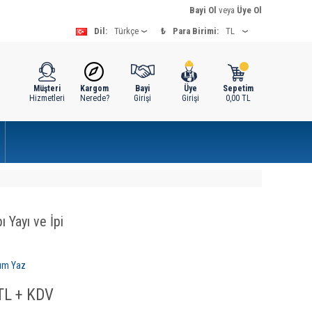
Bayi Ol
veya
Üye Ol
Dil:
₺
Para Birimi:
Müşteri
Kargom
Bayi
Üye
Sepetim
Hizmetleri
Nerede?
Girişi
Girişi
0,00
TL
 Yayı ve İpi
um Yaz
L + KDV