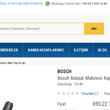
 ÖZEL FİYATLAR VERİLECEKTİR.
Whatsapp Destek Hattı:
+90 507 426 14 65
RIMDEKILER
BANKA HESAPLARIMIZ
İLETIŞIM
BLOG
nesi Kapı Yayı ve İpi
BOSCH
Bosch Bulaşık Makinesi Kapı
Ürün Kodu : T2143
Yorumlar (
0
)
-
Yor
693,22
T
Fiyat
: