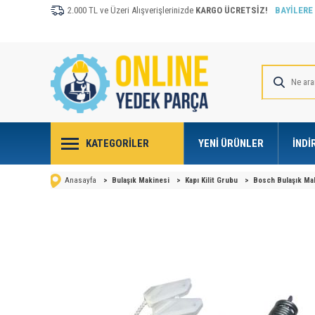
2.000 TL ve Üzeri Alışverişlerinizde
KARGO ÜCRETSİZ!
BAYİLERE
KATEGORILER
YENI ÜRÜNLER
İNDI
Anasayfa
>
Bulaşık Makinesi
>
Kapı Kilit Grubu
>
Bosch Bulaşık Maki