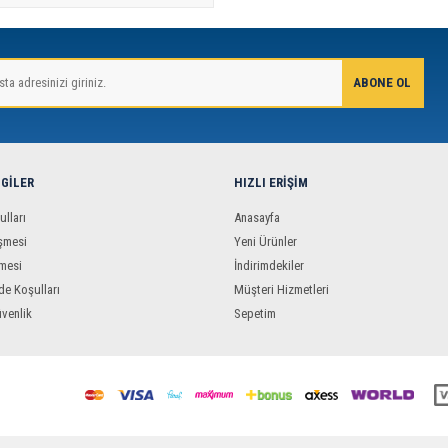
LGILER
HIZLI ERIŞIM
ulları
Anasayfa
şmesi
Yeni Ürünler
mesi
İndirimdekiler
de Koşulları
Müşteri Hizmetleri
üvenlik
Sepetim