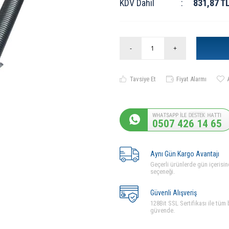
KDV Dahil
:
831,87
T
-
+
Tavsiye Et
Fiyat Alarmı
0507 426 14 65
Aynı Gün Kargo Avantajı
Geçerli ürünlerde gün içerisin
seçeneği.
Güvenli Alışveriş
128Bit SSL Sertifikası ile tüm b
güvende.