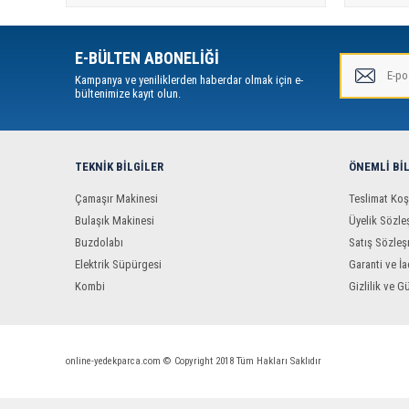
E-BÜLTEN ABONELİĞİ
Kampanya ve yeniliklerden haberdar olmak için e-
bültenimize kayıt olun.
TEKNIK BILGILER
ÖNEMLI BI
Çamaşır Makinesi
Teslimat Koş
Bulaşık Makinesi
Üyelik Sözle
Buzdolabı
Satış Sözleş
Elektrik Süpürgesi
Garanti ve İa
Kombi
Gizlilik ve G
online-yedekparca.com © Copyright 2018 Tüm Hakları Saklıdır