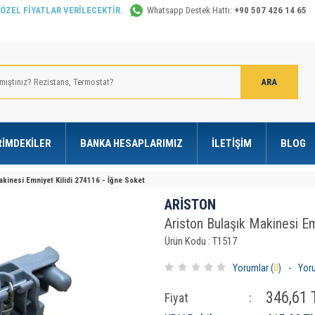
 ÖZEL FİYATLAR VERİLECEKTİR.
Whatsapp Destek Hattı:
+90 507 426 14 65
RIMDEKILER
BANKA HESAPLARIMIZ
İLETIŞIM
BLOG
akinesi Emniyet Kilidi 274116 - İğne Soket
ARİSTON
Ariston Bulaşık Makinesi Em
Ürün Kodu : T1517
Yorumlar (
0
)
-
Yor
346,61
T
Fiyat
: