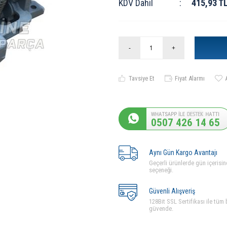
KDV Dahil
:
415,93
T
-
+
Tavsiye Et
Fiyat Alarmı
0507 426 14 65
Aynı Gün Kargo Avantajı
Geçerli ürünlerde gün içerisin
seçeneği.
Güvenli Alışveriş
128Bit SSL Sertifikası ile tüm b
güvende.