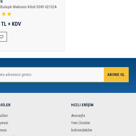
NG
ulaşık Makinesi Kilidi DD81-02132A
 TL + KDV
LGILER
HIZLI ERIŞIM
ulları
Anasayfa
şmesi
Yeni Ürünler
mesi
İndirimdekiler