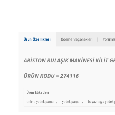
Ürün Özellikleri
Ödeme Seçenekleri
Yorumla
ARİSTON BULAŞIK MAKİNESİ KİLİT G
ÜRÜN KODU = 274116
Ürün Etiketleri
online yedek parça
,
yedek parça
,
beyaz eşya yedek 