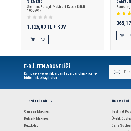
SİEMENS
SAMSU
Siemens Bulaşık Makinesi Kapak Kilidi -
Samsung B
10006917
365,17
1.125,00 TL + KDV
E-BÜLTEN ABONELİĞİ
Kampanya ve yeniliklerden haberdar olmak için e-
bültenimize kayıt olun.
TEKNIK BILGILER
ÖNEMLI BI
Çamaşır Makinesi
Teslimat Koş
Bulaşık Makinesi
Üyelik Sözle
Buzdolabı
Satış Sözleş