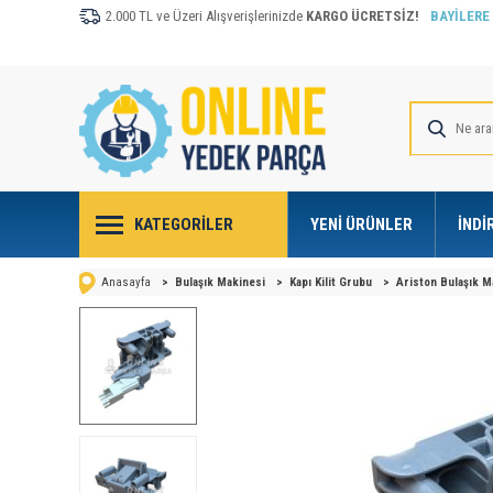
2.000 TL ve Üzeri Alışverişlerinizde
KARGO ÜCRETSİZ!
BAYİLERE
KATEGORILER
YENI ÜRÜNLER
İNDI
Anasayfa
>
Bulaşık Makinesi
>
Kapı Kilit Grubu
>
Ariston Bulaşık M