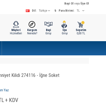
Bayi Ol
veya
Üye Ol
Dil:
₺
Para Birimi:
Müşteri
Kargom
Bayi
Üye
Sepetim
Hizmetleri
Nerede?
Girişi
Girişi
0,00
TL
niyet Kilidi 274116 - İğne Soket
um Yaz
L + KDV