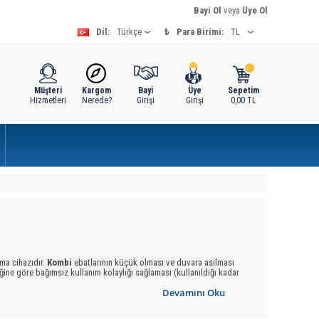
Bayi Ol
veya
Üye Ol
Dil:
₺
Para Birimi:
Müşteri
Kargom
Bayi
Üye
Sepetim
Hizmetleri
Nerede?
Girişi
Girişi
0,00
TL
tma cihazıdır.
Kombi
ebatlarının küçük olması ve duvara asılması
eğine göre bağımsız kullanım kolaylığı sağlaması (kullanıldığı kadar
 sağlamaktadır.
Devamını Oku
zmetinize sunmaktadır.