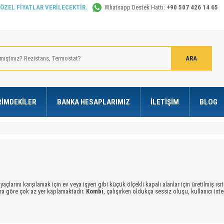
 ÖZEL FİYATLAR VERİLECEKTİR.
Whatsapp Destek Hattı:
+90 507 426 14 65
RIMDEKILER
BANKA HESAPLARIMIZ
İLETIŞIM
BLOG
iyaçlarını karşılamak için ev veya işyeri gibi küçük ölçekli kapalı alanlar için üretilmiş ısı
ılara göre çok az yer kaplamaktadır.
Kombi
, çalışırken oldukça sessiz oluşu, kullanıcı ist
z), bunun yanında hafif ve kolay montaj ve de montajı yapılabilmesi çok tercih edilmesini
 sizlere güvenilir hizmet ve uygun fiyat imkanıyla
kombiye
ait tüm
yedek parçalar
ı hi
ile
kombiye
ait tüm
yedek parçalar
a kolaylıkla ulaşabilirsiniz.