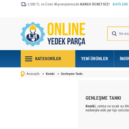
2.000 TL ve Üzeri Alışverişlerinizde
KARGO ÜCRETSİZ!
BAYİLERE
KATEGORILER
YENI ÜRÜNLER
İNDI
Anasayfa
>
Kombi
>
Genleşme Tankı
GENLEŞME TANKI
Kombi
, ısıtma ve sıcak su iht
nedeniyle eski yer tipi ısıtıc
yakar, yaktığı kadar ödersini
Online-yedekparça.com
ise
Genleşme Tankı
kategorisi 