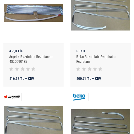
ARÇELİK
BEKO
Arçelik Buzdolabı Rezistansı -
Beko Buzdolabı Evap Isıtıcı
4820690185
Rezistans
416,67 TL + KDV
400,71 TL + KDV