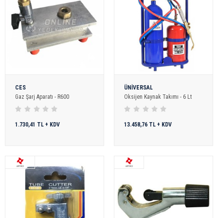
CES
ÜNİVERSAL
Gaz Şarj Aparatı - R600
Oksijen Kaynak Takımı - 6 Lt
1.730,41 TL + KDV
13.458,76 TL + KDV