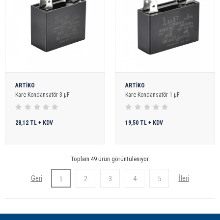
ARTİKO
ARTİKO
Kare Kondansatör 3 µF
Kare Kondansatör 1 µF
28,12 TL + KDV
19,50 TL + KDV
Toplam 49 ürün görüntüleniyor.
2
3
4
5
1