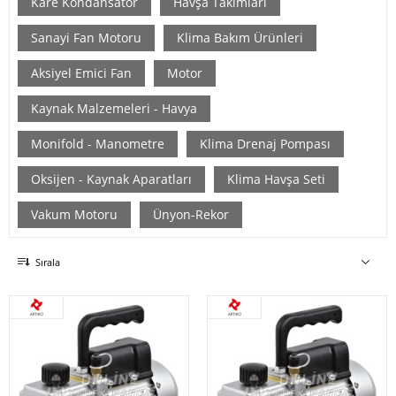
Kare Kondansatör
Havşa Takımları
Sanayi Fan Motoru
Klima Bakım Ürünleri
Aksiyel Emici Fan
Motor
Kaynak Malzemeleri - Havya
Monifold - Manometre
Klima Drenaj Pompası
Oksijen - Kaynak Aparatları
Klima Havşa Seti
Vakum Motoru
Ünyon-Rekor
Sırala