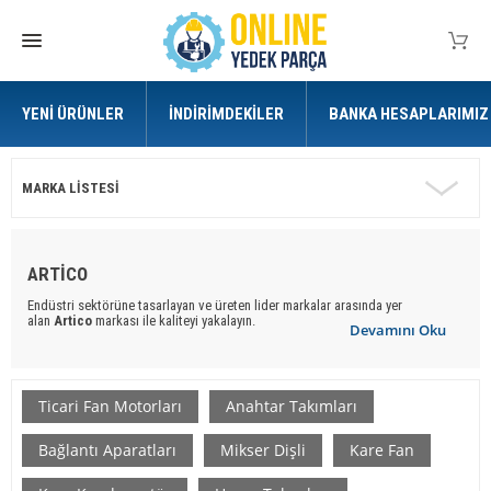
YENI ÜRÜNLER
İNDIRIMDEKILER
BANKA HESAPLARIMIZ
MARKA LISTESI
ARTİCO
Endüstri sektörüne tasarlayan ve üreten lider markalar arasında yer
alan
Artico
markası ile kaliteyi yakalayın.
Devamını Oku
Online Yedek Parça
ile uygun ve kaliteli
Artico
marka
yedek
parça
ürünlere ulaşabilirsiniz.
Ticari Fan Motorları
Anahtar Takımları
Bağlantı Aparatları
Mikser Dişli
Kare Fan