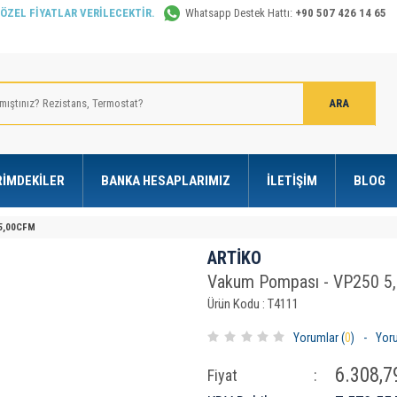
 ÖZEL FİYATLAR VERİLECEKTİR.
Whatsapp Destek Hattı:
+90 507 426 14 65
RIMDEKILER
BANKA HESAPLARIMIZ
İLETIŞIM
BLOG
 5,00CFM
ARTİKO
Vakum Pompası - VP250 
Ürün Kodu : T4111
Yorumlar (
0
)
-
Yor
6.308,7
Fiyat
: