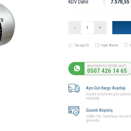
KDV Dahil
:
7.570,55
-
+
Tavsiye Et
Fiyat Alarmı
0507 426 14 65
Aynı Gün Kargo Avantajı
Geçerli ürünlerde gün içerisin
seçeneği.
Güvenli Alışveriş
128Bit SSL Sertifikası ile tüm b
güvende.