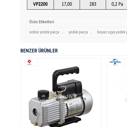
Ürün Etiketleri
online yedek parça
,
yedek parça
,
beyaz eşya yedek 
BENZER ÜRÜNLER