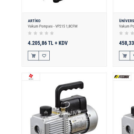
ARTİKO
ÜNİVER
Vakum Pompası - VP215 1,8CFM
Vakum Pom
4.205,86 TL + KDV
458,33