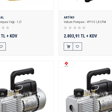
SAL
ARTİKO
pası Yağı - 1 LT
Vakum Pompası - VP115 1,8 CFM
 TL + KDV
2.803,91 TL + KDV