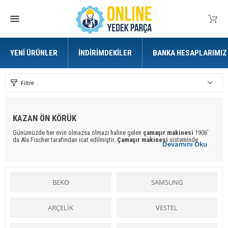
YENI ÜRÜNLER
İNDIRIMDEKILER
BANKA HESAPLARIMIZ
Filtre
KAZAN ÖN KÖRÜK
Günümüzde her evin olmazsa olmazı haline gelen
çamaşır makinesi
1906’
da Ala Fischer tarafından icat edilmiştir.
Çamaşır makinesi
sisteminde
Devamını Oku
tambur, elektrik motoru yardımıyla döndürülmektedir ve hareket sırasında
çamaşırlar sürekli suyla temas ederek temizlenmektedir. Ala Fischer’ın ürettiği
bu sistem günümüzde kullanılan otomatik
çamaşır makinesi
nin de temelini
oluşturmaktadır. İlk kurutuculu
çamaşır makinesi
ise 1924’ te
yapıldı.
Çamaşır makineleri
bu tarihten itibaren sürekli gelişerek
BEKO
SAMSUNG
günümüzdeki halini aldı. Geçmiş zamanlarda ev hanımları evlerde su
ve
çamaşır makinesi
olmadan derelerde, evde kendi imkanlarıyla elleriyle
çamaşır yıkarken,
çamaşır makinesi
nin varoluşu ile şimdi günümüzde ev
hanımlarına kolaylık sağlanmaktadır.
ARÇELİK
VESTEL
Çamaşır makinesi
tüm hanımlar için bir kolaylık ve yardımcı iken,
çamaşır
makinesi yedek parçaları
ise tüm ustalara yardımcı olmakta ve kolaylık