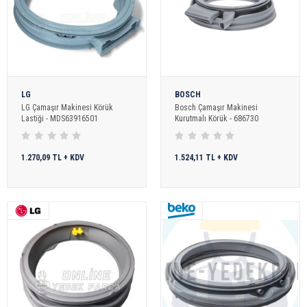
LG
BOSCH
LG Çamaşır Makinesi Körük
Bosch Çamaşır Makinesi
Lastiği - MDS63916501
Kurutmalı Körük - 686730
1.270,09 TL + KDV
1.524,11 TL + KDV