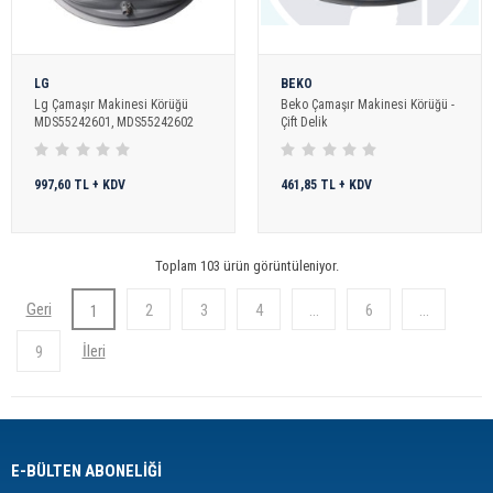
LG
BEKO
Lg Çamaşır Makinesi Körüğü
Beko Çamaşır Makinesi Körüğü -
MDS55242601, MDS55242602
Çift Delik
997,60 TL + KDV
461,85 TL + KDV
Toplam 103 ürün görüntüleniyor.
2
3
4
...
6
...
1
9
E-BÜLTEN ABONELİĞİ