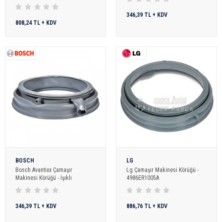
346,39 TL + KDV
808,24 TL + KDV
BOSCH
LG
Bosch Avantixx Çamaşır
Lg Çamaşır Makinesi Körüğü -
Makinesi Körüğü - Işıklı
4986ER1005A
346,39 TL + KDV
886,76 TL + KDV