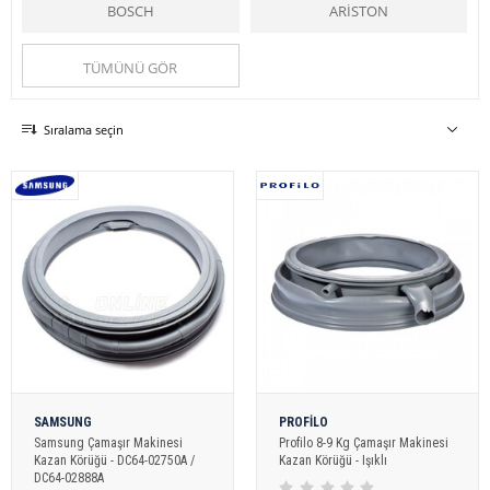
sağlamaktadır.
BOSCH
ARİSTON
Online-yedekparça.com
ise sizlere güvenilir hizmet ve uygun fiyat
imkanıyla
çamaşır makinesi
ne ait tüm
yedek parçalar
ı hizmetinize
sunmaktadır.
TÜMÜNÜ GÖR
Kazan Ön Körük
kategorileri ile
çamaşır makinesi
ne ait tüm y
edek
parçalar
a kolaylıkla ulaşabilirsiniz.
Çamaşır Makinesi
kategorisiyle
Online Yedek Parça, Kazan Ön
Sıralama seçin
Körük
yedek parçalar
ını kullanım ağınıza sunuyor.
Online Yedek Parça
ile uygun ve kaliteli ürünlere ulaşabilirsiniz.
Online Yedek Parça
ile uygun ve kaliteli ürünlere ulaşabilirsiniz.
SAMSUNG
PROFİLO
Samsung Çamaşır Makinesi
Profilo 8-9 Kg Çamaşır Makinesi
Kazan Körüğü - DC64-02750A /
Kazan Körüğü - Işıklı
DC64-02888A