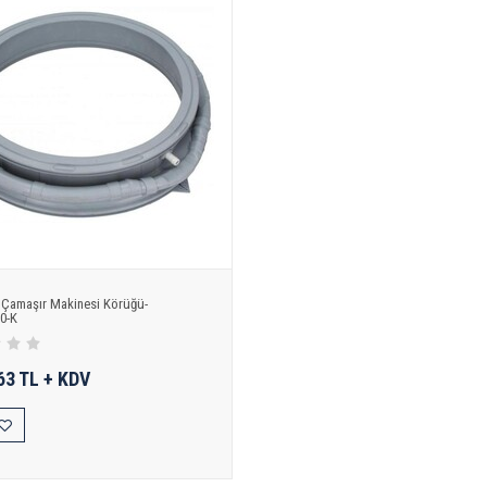
Çamaşır Makinesi Körüğü-
0-K
63 TL + KDV