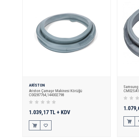
ARİSTON
Samsung 
Ariston Çamaşır Makinesi Körüğü
CM02SA1
C00287764,144002798
1.079,
1.039,17 TL + KDV