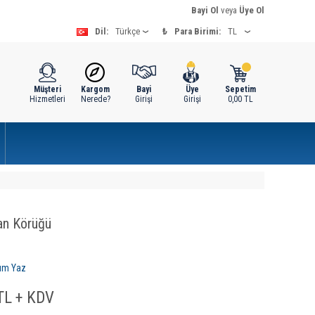
Bayi Ol
veya
Üye Ol
Dil:
₺
Para Birimi:
Müşteri
Kargom
Bayi
Üye
Sepetim
Hizmetleri
Nerede?
Girişi
Girişi
0,00
TL
an Körüğü
um Yaz
L + KDV