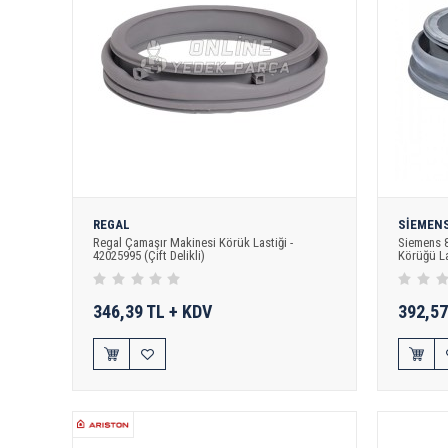
REGAL
SİEMEN
Regal Çamaşır Makinesi Körük Lastiği -
Siemens 
42025995 (Çift Delikli)
Körüğü La
346,39 TL + KDV
392,57