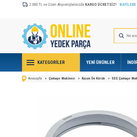
2.000 TL ve Üzeri Alışverişlerinizde
KARGO ÜCRETSİZ!
BAYİLERE
KATEGORILER
YENI ÜRÜNLER
İNDI
Anasayfa
>
Çamaşır Makinesi
>
Kazan Ön Körük
>
SEG Çamaşır Mak