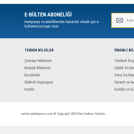
E-BÜLTEN ABONELİĞİ
Kampanya ve yeniliklerden haberdar olmak için e-
bültenimize kayıt olun.
TEKNIK BILGILER
ÖNEMLI BI
Çamaşır Makinesi
Teslimat Koş
Bulaşık Makinesi
Üyelik Sözle
Buzdolabı
Satış Sözleş
Elektrik Süpürgesi
Garanti ve İa
Kombi
Gizlilik ve G
online-yedekparca.com © Copyright 2018 Tüm Hakları Saklıdır