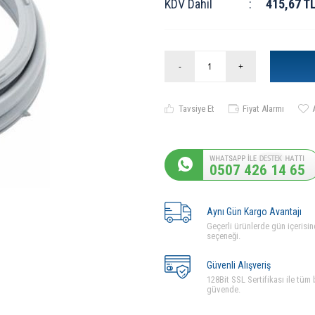
KDV Dahil
:
415,67
T
-
+
Tavsiye Et
Fiyat Alarmı
0507 426 14 65
Aynı Gün Kargo Avantajı
Geçerli ürünlerde gün içerisin
seçeneği.
Güvenli Alışveriş
128Bit SSL Sertifikası ile tüm b
güvende.