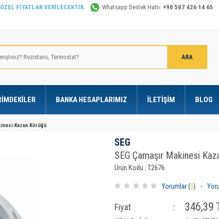
 ÖZEL FİYATLAR VERİLECEKTİR.
Whatsapp Destek Hattı:
+90 507 426 14 65
RIMDEKILER
BANKA HESAPLARIMIZ
İLETIŞIM
BLOG
inesi Kazan Körüğü
SEG
SEG Çamaşır Makinesi Kaz
Ürün Kodu : T2676
Yorumlar (
0
)
-
Yor
346,39
T
Fiyat
: