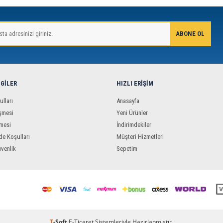
LGILER
HIZLI ERIŞIM
ulları
Anasayfa
şmesi
Yeni Ürünler
mesi
İndirimdekiler
de Koşulları
Müşteri Hizmetleri
üvenlik
Sepetim
T
-Soft
E-Ticaret
Sistemleriyle Hazırlanmıştır.