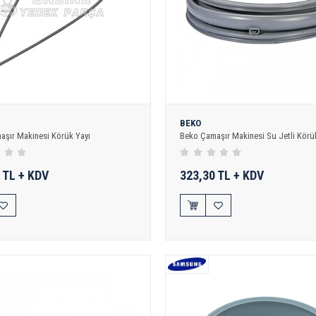
BEKO
aşır Makinesi Körük Yayı
Beko Çamaşır Makinesi Su Jetli Körük
 TL + KDV
323,30 TL + KDV