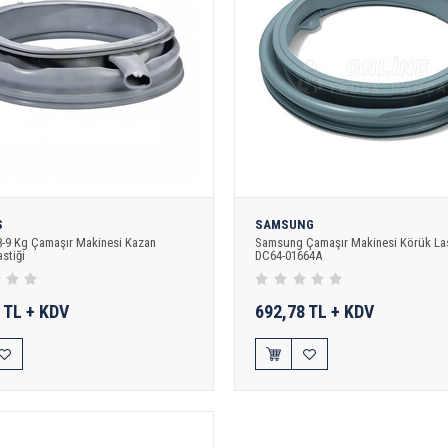
S
SAMSUNG
8-9 Kg Çamaşır Makinesi Kazan
Samsung Çamaşır Makinesi Körük Last
stiği
DC64-01664A
 TL + KDV
692,78 TL + KDV