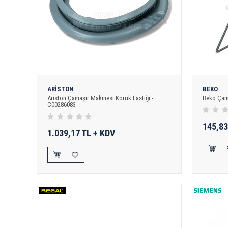
ARİSTON
BEKO
Ariston Çamaşır Makinesi Körük Lastiği -
Beko Çam
C00286083
145,83
1.039,17 TL + KDV