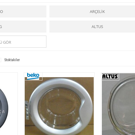
lar için bir kolaylık ve yardımcı iken,
çamaşır makinesi yedek parçaları
ise tüm usta
e sizlere güvenilir hizmet ve uygun fiyat imkanıyla
çamaşır makinesi
ne ait tüm
yedek p
KO
ARÇELİK
 ile
çamaşır makinesi
ne ait tüm y
edek parçalar
a kolaylıkla ulaşabilirsiniz.
iyle
Online Yedek Parça, Ön Kapak Grubu
yedek parçalar
ını kullanım ağınıza sunuyo
n ve kaliteli ürünlere ulaşabilirsiniz.
G
ALTUS
n ve kaliteli ürünlere ulaşabilirsiniz.
Ü GÖR
Stoktakiler