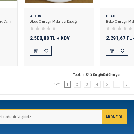
ALTUS
BEKO
ak Camı
Altus Çamaşır Makinesi Kapağı
Beko Çamaşır Mak
2.500,00 TL + KDV
2.291,67 TL
Toplam 82 ürün görüntüleniyor.
1
2
3
4
5
...
7