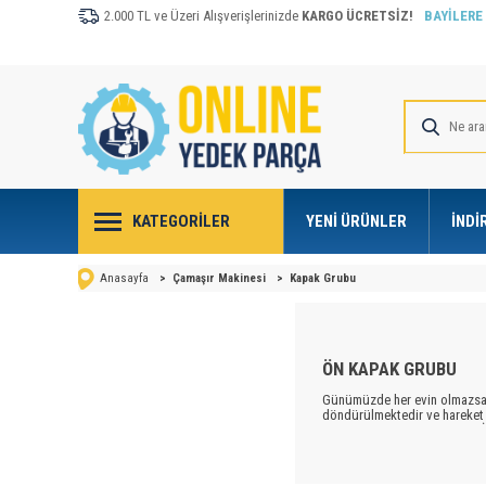
2.000 TL ve Üzeri Alışverişlerinizde
KARGO ÜCRETSİZ!
BAYİLERE
KATEGORILER
YENI ÜRÜNLER
İNDI
Anasayfa
>
Çamaşır Makinesi
>
Kapak Grubu
ÖN KAPAK GRUBU
Günümüzde her evin olmazsa 
döndürülmektedir ve hareket 
de temelini oluşturmaktadır. 
zamanlarda ev hanımları evle
hanımlarına kolaylık sağlanma