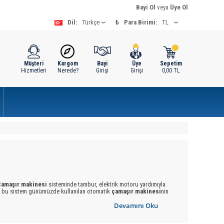
Bayi Ol
veya
Üye Ol
Dil:
₺
Para Birimi:
Müşteri
Kargom
Bayi
Üye
Sepetim
Hizmetleri
Nerede?
Girişi
Girişi
0,00
TL
Çamaşır makinesi
sisteminde tambur, elektrik motoru yardımıyla
iği bu sistem günümüzde kullanılan otomatik
çamaşır makinesi
nin
 itibaren sürekli gelişerek günümüzdeki halini aldı. Geçmiş
Devamını Oku
r yıkarken,
çamaşır makinesi
nin varoluşu ile şimdi günümüzde ev