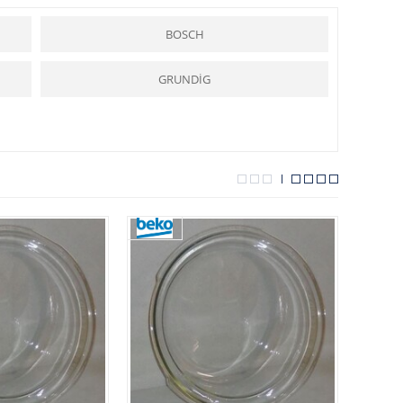
lara yardımcı olmakta ve kolaylık sağlamaktadır.
arçalar
ı hizmetinize sunmaktadır.
BOSCH
r.
GRUNDİG