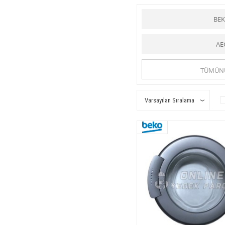
Çamaşır makinesi
tüm hanım
Online-yedekparça.com
is
BE
Ön Kapak Grubu
kategorileri
Çamaşır Makinesi
kategoris
Online Yedek Parça
ile uygu
AE
Online Yedek Parça
ile uygu
TÜMÜN