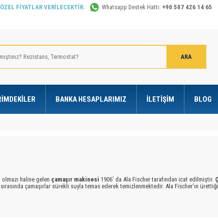
 ÖZEL FİYATLAR VERİLECEKTİR.
Whatsapp Destek Hattı:
+90 507 426 14 65
RIMDEKILER
BANKA HESAPLARIMIZ
İLETIŞIM
BLOG
olmazı haline gelen
çamaşır makinesi
1906’ da Ala Fischer tarafından icat edilmiştir.
sırasında çamaşırlar sürekli suyla temas ederek temizlenmektedir. Ala Fischer’ın ürett
İlk kurutuculu
çamaşır makinesi
ise 1924’ te yapıldı.
Çamaşır makineleri
bu tarihten
rde su ve
çamaşır makinesi
olmadan derelerde, evde kendi imkanlarıyla elleriyle çamaşı
ktadır.