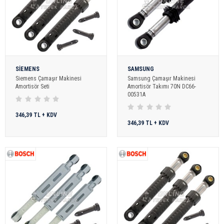
SİEMENS
SAMSUNG
Siemens Çamaşır Makinesi
Samsung Çamaşır Makinesi
Amortisör Seti
Amortisör Takımı 70N DC66-
00531A
346,39 TL + KDV
346,39 TL + KDV