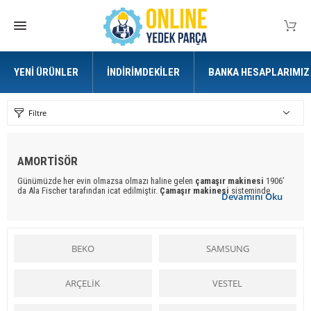
YENI ÜRÜNLER
İNDIRIMDEKILER
BANKA HESAPLARIMIZ
Filtre
AMORTİSÖR
Günümüzde her evin olmazsa olmazı haline gelen
çamaşır makinesi
1906’
da Ala Fischer tarafından icat edilmiştir.
Çamaşır makinesi
sisteminde
Devamını Oku
tambur, elektrik motoru yardımıyla döndürülmektedir ve hareket sırasında
çamaşırlar sürekli suyla temas ederek temizlenmektedir. Ala Fischer’ın ürettiği
bu sistem günümüzde kullanılan otomatik
çamaşır makinesi
nin de temelini
oluşturmaktadır. İlk kurutuculu
çamaşır makinesi
ise 1924’ te
yapıldı.
Çamaşır makineleri
bu tarihten itibaren sürekli gelişerek
BEKO
SAMSUNG
günümüzdeki halini aldı. Geçmiş zamanlarda ev hanımları evlerde su
ve
çamaşır makinesi
olmadan derelerde, evde kendi imkanlarıyla elleriyle
çamaşır yıkarken,
çamaşır makinesi
nin varoluşu ile şimdi günümüzde ev
hanımlarına kolaylık sağlanmaktadır.
ARÇELİK
VESTEL
Çamaşır makinesi
tüm hanımlar için bir kolaylık ve yardımcı iken,
çamaşır
makinesi yedek parçaları
ise tüm ustalara yardımcı olmakta ve kolaylık