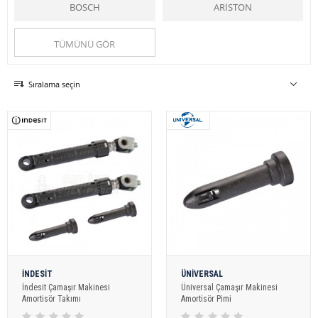
sağlamaktadır.
BOSCH
ARİSTON
Online-yedekparça.com
ise sizlere güvenilir hizmet ve uygun fiyat
imkanıyla
çamaşır makinesi
ne ait tüm
yedek parçalar
ı hizmetinize
sunmaktadır.
TÜMÜNÜ GÖR
Amortisör
kategorileri ile
çamaşır makinesi
ne ait tüm y
edek parçalar
a
kolaylıkla ulaşabilirsiniz.
Çamaşır Makinesi
kategorisiyle
Online Yedek Parça, Amortisör
yedek
Sıralama seçin
parçalar
ını kullanım ağınıza sunuyor.
Online Yedek Parça
ile uygun ve kaliteli ürünlere ulaşabilirsiniz.
Online Yedek Parça
ile uygun ve kaliteli ürünlere ulaşabilirsiniz.
İNDESİT
ÜNİVERSAL
İndesit Çamaşır Makinesi
Üniversal Çamaşır Makinesi
Amortisör Takımı
Amortisör Pimi