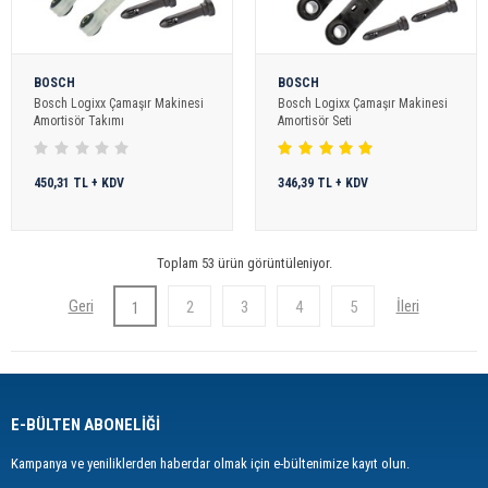
BOSCH
BOSCH
Bosch Logixx Çamaşır Makinesi
Bosch Logixx Çamaşır Makinesi
Amortisör Takımı
Amortisör Seti
450,31 TL + KDV
346,39 TL + KDV
Toplam 53 ürün görüntüleniyor.
2
3
4
5
1
E-BÜLTEN ABONELİĞİ
Kampanya ve yeniliklerden haberdar olmak için e-bültenimize kayıt olun.