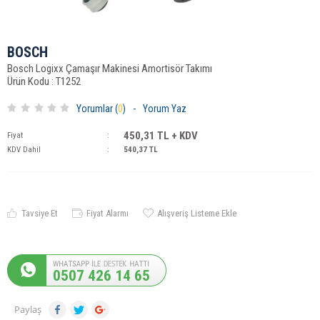
BOSCH
Bosch Logixx Çamaşır Makinesi Amortisör Takımı
Ürün Kodu : T1252
Yorumlar (
0
)
-
Yorum Yaz
450,31
TL + KDV
Fiyat
:
KDV Dahil
:
540,37
TL
Tavsiye Et
Fiyat Alarmı
Alışveriş Listeme Ekle
0507 426 14 65
Paylaş