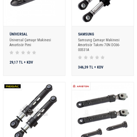
ÜNİVERSAL
SAMSUNG
Üniversal Çamaşır Makinesi
Samsung Çamaşır Makinesi
Amortisör Pimi
Amortisör Takımı 70N DC66-
00531A
29,17 TL + KDV
346,39 TL + KDV