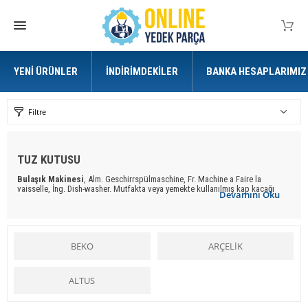
YENI ÜRÜNLER
İNDIRIMDEKILER
BANKA HESAPLARIMIZ
Filtre
TUZ KUTUSU
Bulaşık Makinesi
, Alm. Geschirrspülmaschine, Fr. Machine a Faire la
vaisselle, İng. Dish-washer. Mutfakta veya yemekte kullanılmış kap kacağı
Devamını Oku
yıkamak için yapılmış bir makina. Lokanta ve yemekhaneler için yapılan
ilk bulaşık makinaları, kirli bulaşıkları hareketli bir kayış veya döner bir sepet
üzerinde sıcak su fıskiyelerinin altından geçirme usulüne göre çalışıyordu.
Modern
bulaşık makinalar
ında bu işlem tam tersi uygulanır. Yani kirli kaplar
hareketsiz bir sepete dizilip, alttan ve üstten döner fıskiyelerle su fışkırtılır.
BEKO
ARÇELİK
Makinanın dış yüzü ile içi arasındaki boşluk ses ve ısıya karşı izolasyonu
sağlayan bir madde ile doldurulur Ön yüzdeki kapak, yukarıdan aşağıya doğru
açılarak raylar üzerinde duran sepetlerin dışarıya çekilmesini sağlar. Makina
çalışırken kapı açıldığında bütün devreleri kesen bir mikroşalter
ALTUS
vardır.
Bulaşık makinaları
için gerekli su, musluktan bir hortumla alınır. Kirli
su, bir hortum ve pompayla dışarı atılır. Kullanılan suyun miktarı, makinanın
büyüklüğüne ve seçilen yıkama programına göre 13 litre ile 110 litre arasında