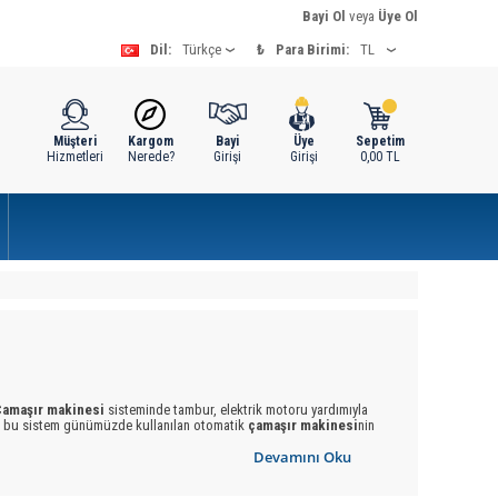
Bayi Ol
veya
Üye Ol
Dil:
₺
Para Birimi:
Müşteri
Kargom
Bayi
Üye
Sepetim
Hizmetleri
Nerede?
Girişi
Girişi
0,00
TL
Çamaşır makinesi
sisteminde tambur, elektrik motoru yardımıyla
iği bu sistem günümüzde kullanılan otomatik
çamaşır makinesi
nin
 itibaren sürekli gelişerek günümüzdeki halini aldı. Geçmiş
Devamını Oku
r yıkarken,
çamaşır makinesi
nin varoluşu ile şimdi günümüzde ev