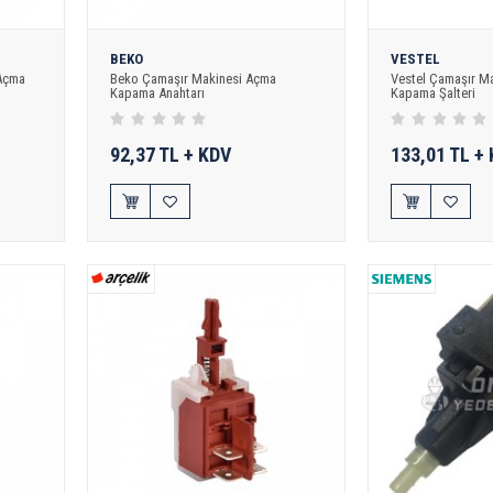
BEKO
VESTEL
 Açma
Beko Çamaşır Makinesi Açma
Vestel Çamaşır M
Kapama Anahtarı
Kapama Şalteri
92,37 TL + KDV
133,01 TL +