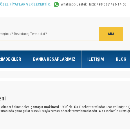
 ÖZEL FİYATLAR VERİLECEKTİR.
Whatsapp Destek Hattı:
+90 507 426 14 65
RIMDEKILER
BANKA HESAPLARIMIZ
İLETIŞIM
BLOG
ERİ
olmazı haline gelen
çamaşır makinesi
1906’ da Ala Fischer tarafından icat edilmiştir.
sırasında çamaşırlar sürekli suyla temas ederek temizlenmektedir. Ala Fischer’ın ürett
İlk kurutuculu
çamaşır makinesi
ise 1924’ te yapıldı.
Çamaşır makineleri
bu tarihten
rde su ve
çamaşır makinesi
olmadan derelerde, evde kendi imkanlarıyla elleriyle çamaşı
ktadır.