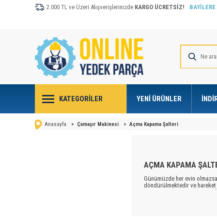
2.000 TL ve Üzeri Alışverişlerinizde
KARGO ÜCRETSİZ!
BAYİLERE
KATEGORILER
YENI ÜRÜNLER
İNDI
Anasayfa
>
Çamaşır Makinesi
>
Açma Kapama Şalteri
AÇMA KAPAMA ŞALT
Günümüzde her evin olmazsa 
döndürülmektedir ve hareket 
de temelini oluşturmaktadır. 
zamanlarda ev hanımları evle
hanımlarına kolaylık sağlanma