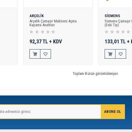
ARÇELİK
SİEMENS
Arçelik Çamaşır Makinesi Açma
Siemens Çamaşır M
Kapama Anahtarı
(Eski Tip)
92,37 TL + KDV
133,01 TL +
Toplam 8 ürün görüntüleniyor.