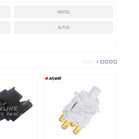
lara yardımcı olmakta ve kolaylık sağlamaktadır.
arçalar
ı hizmetinize sunmaktadır.
VESTEL
sunuyor.
ALTUS