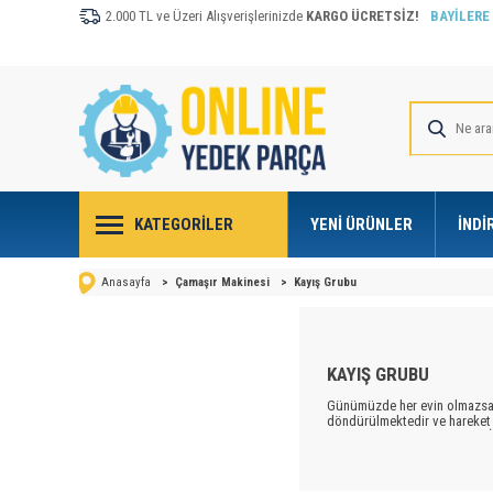
2.000 TL ve Üzeri Alışverişlerinizde
KARGO ÜCRETSİZ!
BAYİLERE
KATEGORILER
YENI ÜRÜNLER
İNDI
Anasayfa
>
Çamaşır Makinesi
>
Kayış Grubu
KAYIŞ GRUBU
Günümüzde her evin olmazsa 
döndürülmektedir ve hareket 
de temelini oluşturmaktadır. 
zamanlarda ev hanımları evle
hanımlarına kolaylık sağlanma