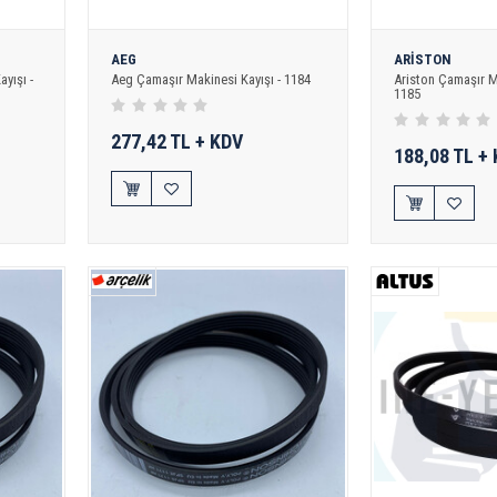
AEG
ARİSTON
yışı -
Aeg Çamaşır Makinesi Kayışı - 1184
Ariston Çamaşır Ma
1185
277,42 TL + KDV
188,08 TL +