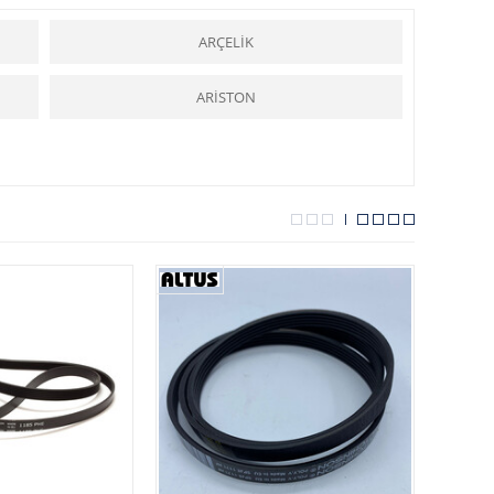
lara yardımcı olmakta ve kolaylık sağlamaktadır.
arçalar
ı hizmetinize sunmaktadır.
ARÇELİK
ARİSTON