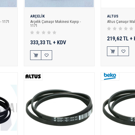
ARÇELİK
ALTUS
- 1171
Arçelik Çamaşır Makinesi Kayışı -
Altus Çamaşır Mak
1171
219,62 TL +
333,33 TL + KDV