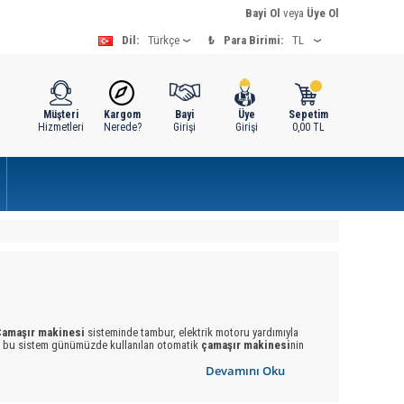
Bayi Ol
veya
Üye Ol
Dil:
₺
Para Birimi:
Müşteri
Kargom
Bayi
Üye
Sepetim
Hizmetleri
Nerede?
Girişi
Girişi
0,00
TL
Çamaşır makinesi
sisteminde tambur, elektrik motoru yardımıyla
iği bu sistem günümüzde kullanılan otomatik
çamaşır makinesi
nin
 itibaren sürekli gelişerek günümüzdeki halini aldı. Geçmiş
Devamını Oku
r yıkarken,
çamaşır makinesi
nin varoluşu ile şimdi günümüzde ev