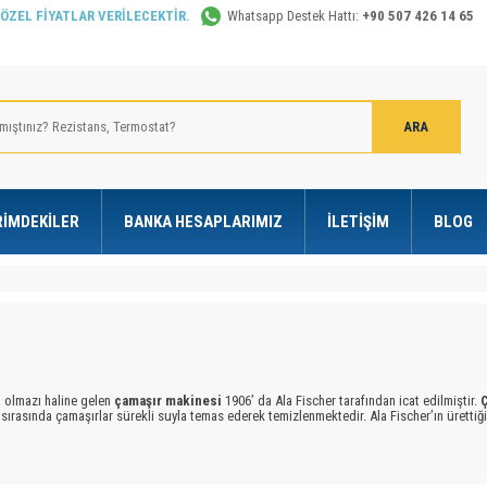
 ÖZEL FİYATLAR VERİLECEKTİR.
Whatsapp Destek Hattı:
+90 507 426 14 65
RIMDEKILER
BANKA HESAPLARIMIZ
İLETIŞIM
BLOG
olmazı haline gelen
çamaşır makinesi
1906’ da Ala Fischer tarafından icat edilmiştir.
sırasında çamaşırlar sürekli suyla temas ederek temizlenmektedir. Ala Fischer’ın ürett
İlk kurutuculu
çamaşır makinesi
ise 1924’ te yapıldı.
Çamaşır makineleri
bu tarihten
rde su ve
çamaşır makinesi
olmadan derelerde, evde kendi imkanlarıyla elleriyle çamaşı
ktadır.