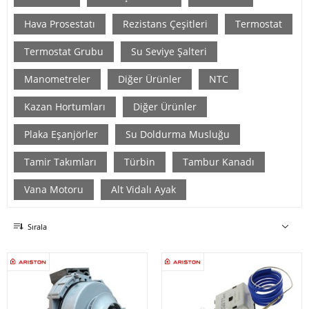
Hava Prosestatı
Rezistans Çeşitleri
Termostat
Termostat Grubu
Su Seviye Şalteri
Manometreler
Diğer Ürünler
NTC
Kazan Hortumları
Diğer Ürünler
Plaka Eşanjörler
Su Doldurma Musluğu
Tamir Takımları
Türbin
Tambur Kanadı
Vana Motoru
Alt Vidalı Ayak
Sırala