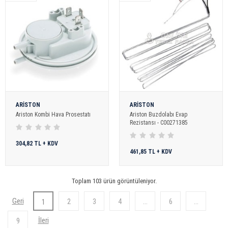
ARİSTON
ARİSTON
Ariston Kombi Hava Prosestatı
Ariston Buzdolabı Evap
Rezistansı - C00271385
304,82 TL + KDV
461,85 TL + KDV
Toplam 103 ürün görüntüleniyor.
2
3
4
...
6
...
1
9