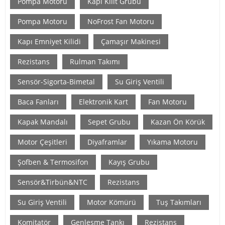
Pompa Motoru
Kapı Kilit Grubu
Pompa Motoru
NoFrost Fan Motoru
Kapı Emniyet Kilidi
Çamaşır Makinesi
Rezistans
Rulman Takımı
Sensör-Sigorta-Bimetal
Su Giriş Ventili
Baca Fanları
Elektronik Kart
Fan Motoru
Kapak Mandalı
Sepet Grubu
Kazan Ön Körük
Motor Çeşitleri
Diyaframlar
Yıkama Motoru
Şofben & Termosifon
Kayış Grubu
Sensör&Tirbün&NTC
Rezistans
Su Giriş Ventili
Motor Kömürü
Tuş Takımları
Komitatör
Genleşme Tankı
Rezistans