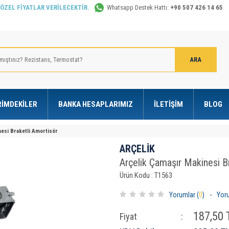
 ÖZEL FİYATLAR VERİLECEKTİR.
Whatsapp Destek Hattı:
+90 507 426 14 65
RIMDEKILER
BANKA HESAPLARIMIZ
İLETIŞIM
BLOG
esi Braketli Amortisör
ARÇELİK
Arçelik Çamaşır Makinesi B
Ürün Kodu : T1563
Yorumlar (
0
)
-
Yor
187,50
T
Fiyat
: