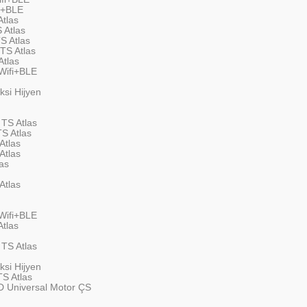
i+BLE
tlas
 Atlas
S Atlas
TS Atlas
tlas
Wifi+BLE
si Hijyen
TS Atlas
S Atlas
Atlas
Atlas
as
Atlas
Wifi+BLE
tlas
TS Atlas
si Hijyen
S Atlas
 Universal Motor ÇS