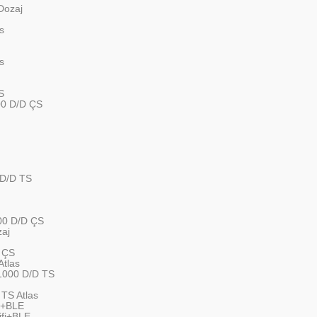
Dozaj
s
s
S
00 D/D ÇS
 D/D TS
00 D/D ÇS
zaj
 ÇS
tlas
1000 D/D TS
TS Atlas
i+BLE
fi+BLE