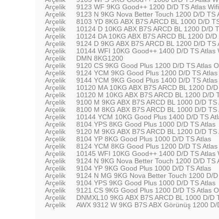
Arçelik
9123 WF 9KG Good++ 1200 D/D TS Atlas Wif
Arçelik
9123 N 9KG Nova Better Touch 1200 D/D TS A
Arçelik
8103 YD 8KG ABX B7S ARCD BL 1000 D/D TS
Arçelik
10124 D 10KG ABX B7S ARCD BL 1200 D/D T
Arçelik
10124 DA 10KG ABX B7S ARCD BL 1200 D/D 
Arçelik
9124 D 9KG ABX B7S ARCD BL 1200 D/D TS A
Arçelik
10144 WFI 10KG Good++ 1400 D/D TS Atlas 
Arçelik
DMN 8KG1200
Arçelik
9120 CS 9KG Good Plus 1200 D/D TS Atlas Ok
Arçelik
9124 YCM 9KG Good Plus 1200 D/D TS Atlas
Arçelik
9144 YCM 9KG Good Plus 1400 D/D TS Atlas
Arçelik
10120 MA 10KG ABX B7S ARCD BL 1200 D/D 
Arçelik
10120 M 10KG ABX B7S ARCD BL 1200 D/D T
Arçelik
9100 M 9KG ABX B7S ARCD BL 1000 D/D TS 
Arçelik
8100 M 8KG ABX B7S ARCD BL 1000 D/D TS 
Arçelik
10144 YCM 10KG Good Plus 1400 D/D TS Atl
Arçelik
8104 YPS 8KG Good Plus 1000 D/D TS Atlas
Arçelik
9120 M 9KG ABX B7S ARCD BL 1200 D/D TS 
Arçelik
8104 YP 8KG Good Plus 1000 D/D TS Atlas
Arçelik
8124 YCM 8KG Good Plus 1200 D/D TS Atlas
Arçelik
10145 WFI 10KG Good++ 1400 D/D TS Atlas 
Arçelik
9124 N 9KG Nova Better Touch 1200 D/D TS A
Arçelik
9104 YP 9KG Good Plus 1000 D/D TS Atlas
Arçelik
9124 N MG 9KG Nova Better Touch 1200 D/D 
Arçelik
9104 YPS 9KG Good Plus 1000 D/D TS Atlas
Arçelik
9121 CS 9KG Good Plus 1200 D/D TS Atlas Ok
Arçelik
DNMXL10 9KG ABX B7S ARCD BL 1000 D/D T
Arçelik
AWX 9312 W 9KG B7S ABX Görünüş 1200 D/D