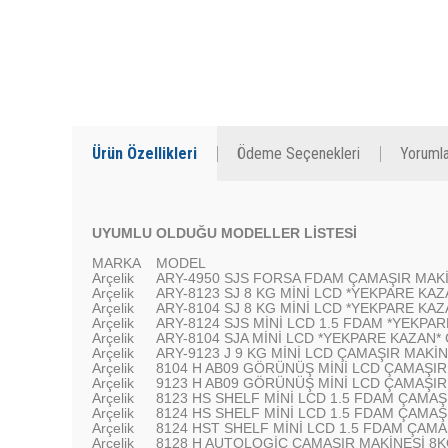
Ürün Özellikleri
Ödeme Seçenekleri
Yorumla
UYUMLU OLDUĞU MODELLER LİSTESİ
MARKA
MODEL
Arçelik
ARY-4950 SJS FORSA FDAM ÇAMAŞIR MAKİ
Arçelik
ARY-8123 SJ 8 KG MİNİ LCD *YEKPARE KA
Arçelik
ARY-8104 SJ 8 KG MİNİ LCD *YEKPARE KA
Arçelik
ARY-8124 SJS MİNİ LCD 1.5 FDAM *YEKPA
Arçelik
ARY-8104 SJA MİNİ LCD *YEKPARE KAZAN*
Arçelik
ARY-9123 J 9 KG MİNİ LCD ÇAMAŞIR MAKİN
Arçelik
8104 H AB09 GÖRÜNÜŞ MİNİ LCD ÇAMAŞIR 
Arçelik
9123 H AB09 GÖRÜNÜŞ MİNİ LCD ÇAMAŞIR 
Arçelik
8123 HS SHELF MİNİ LCD 1.5 FDAM ÇAMAŞI
Arçelik
8124 HS SHELF MİNİ LCD 1.5 FDAM ÇAMAŞ
Arçelik
8124 HST SHELF MİNİ LCD 1.5 FDAM ÇAMA
Arçelik
8128 H AUTOLOGİC ÇAMAŞIR MAKİNESİ 8K