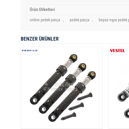
Ürün Etiketleri
online yedek parça
,
yedek parça
,
beyaz eşya yedek 
BENZER ÜRÜNLER