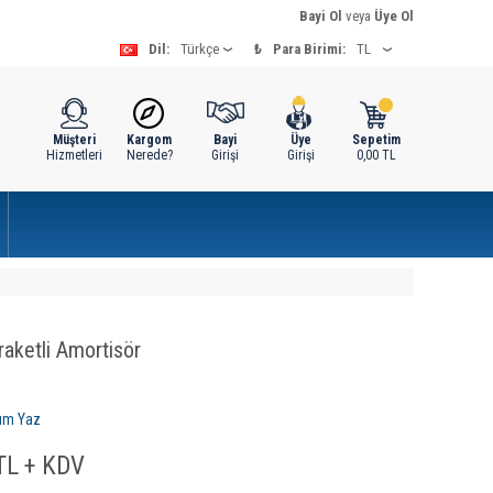
Bayi Ol
veya
Üye Ol
Dil:
₺
Para Birimi:
Müşteri
Kargom
Bayi
Üye
Sepetim
Hizmetleri
Nerede?
Girişi
Girişi
0,00
TL
raketli Amortisör
um Yaz
L + KDV