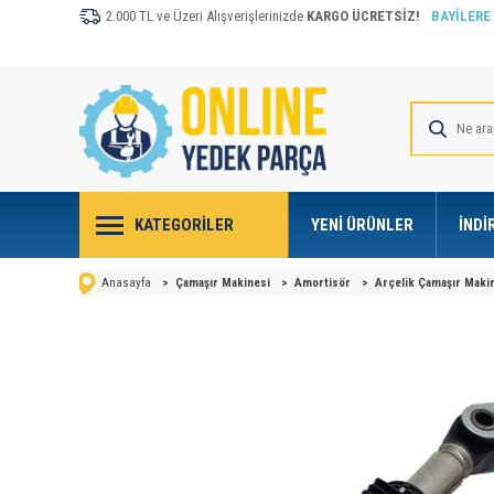
2.000 TL ve Üzeri Alışverişlerinizde
KARGO ÜCRETSİZ!
BAYİLERE
KATEGORILER
YENI ÜRÜNLER
İNDI
Anasayfa
>
Çamaşır Makinesi
>
Amortisör
>
Arçelik Çamaşır Makin