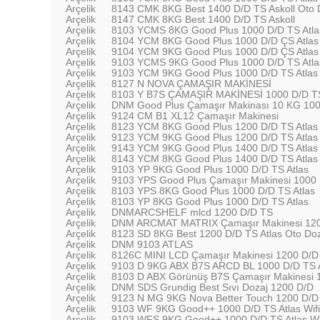
Arçelik
8143 CMK 8KG Best 1400 D/D TS Askoll Oto 
Arçelik
8147 CMK 8KG Best 1400 D/D TS Askoll
Arçelik
8103 YCMS 8KG Good Plus 1000 D/D TS Atla
Arçelik
8104 YCM 8KG Good Plus 1000 D/D ÇS Atlas
Arçelik
9104 YCM 9KG Good Plus 1000 D/D ÇS Atlas
Arçelik
9103 YCMS 9KG Good Plus 1000 D/D TS Atla
Arçelik
9103 YCM 9KG Good Plus 1000 D/D TS Atlas
Arçelik
8127 N NOVA ÇAMAŞIR MAKİNESİ
Arçelik
8103 Y B7S ÇAMAŞIR MAKİNESİ 1000 D/D T
Arçelik
DNM Good Plus Çamaşır Makinası 10 KG 10
Arçelik
9124 CM B1 XL12 Çamaşır Makinesi
Arçelik
8123 YCM 8KG Good Plus 1200 D/D TS Atlas
Arçelik
9123 YCM 9KG Good Plus 1200 D/D TS Atlas
Arçelik
9143 YCM 9KG Good Plus 1400 D/D TS Atlas
Arçelik
8143 YCM 8KG Good Plus 1400 D/D TS Atlas
Arçelik
9103 YP 9KG Good Plus 1000 D/D TS Atlas
Arçelik
9103 YPS Good Plus Çamaşır Makinesi 1000
Arçelik
8103 YPS 8KG Good Plus 1000 D/D TS Atlas
Arçelik
8103 YP 8KG Good Plus 1000 D/D TS Atlas
Arçelik
DNMARCSHELF mlcd 1200 D/D TS
Arçelik
DNM ARCMAT MATRIX Çamaşır Makinesi 12
Arçelik
8123 SD 8KG Best 1200 D/D TS Atlas Oto Do
Arçelik
DNM 9103 ATLAS
Arçelik
8126C MINI LCD Çamaşır Makinesi 1200 D/D
Arçelik
9103 D 9KG ABX B7S ARCD BL 1000 D/D TS A
Arçelik
8103 D ABX Görünüş B7S Çamaşır Makinesi 
Arçelik
DNM SDS Grundig Best Sıvı Dozaj 1200 D/D
Arçelik
9123 N MG 9KG Nova Better Touch 1200 D/D 
Arçelik
9103 WF 9KG Good++ 1000 D/D TS Atlas Wif
Arçelik
9103 WFS 9KG Good++ 1000 D/D TS Atlas Wi