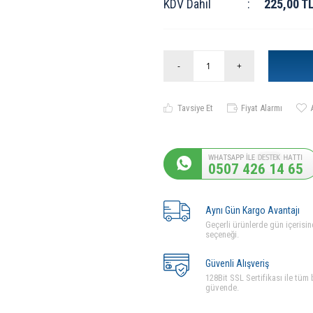
KDV Dahil
:
225,00
T
-
+
Tavsiye Et
Fiyat Alarmı
0507 426 14 65
Aynı Gün Kargo Avantajı
Geçerli ürünlerde gün içerisin
seçeneği.
Güvenli Alışveriş
128Bit SSL Sertifikası ile tüm b
güvende.