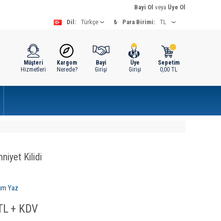
Bayi Ol
veya
Üye Ol
Dil:
₺
Para Birimi:
Müşteri
Kargom
Bayi
Üye
Sepetim
Hizmetleri
Nerede?
Girişi
Girişi
0,00
TL
niyet Kilidi
um Yaz
L + KDV