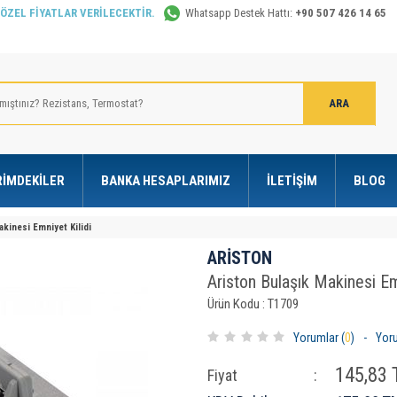
 ÖZEL FİYATLAR VERİLECEKTİR.
Whatsapp Destek Hattı:
+90 507 426 14 65
RIMDEKILER
BANKA HESAPLARIMIZ
İLETIŞIM
BLOG
akinesi Emniyet Kilidi
ARİSTON
Ariston Bulaşık Makinesi Em
Ürün Kodu : T1709
Yorumlar (
0
)
-
Yor
145,83
T
Fiyat
: