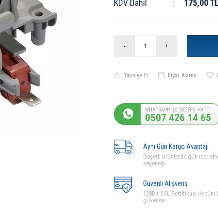
KDV Dahil
:
175,00
T
-
+
Tavsiye Et
Fiyat Alarmı
0507 426 14 65
Aynı Gün Kargo Avantajı
Geçerli ürünlerde gün içerisin
seçeneği.
Güvenli Alışveriş
128Bit SSL Sertifikası ile tüm b
güvende.