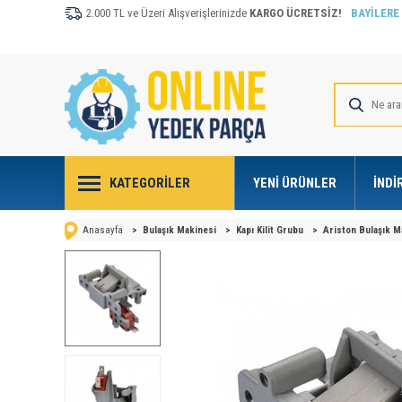
2.000 TL ve Üzeri Alışverişlerinizde
KARGO ÜCRETSİZ!
BAYİLERE
KATEGORILER
YENI ÜRÜNLER
İNDI
Anasayfa
>
Bulaşık Makinesi
>
Kapı Kilit Grubu
>
Ariston Bulaşık M