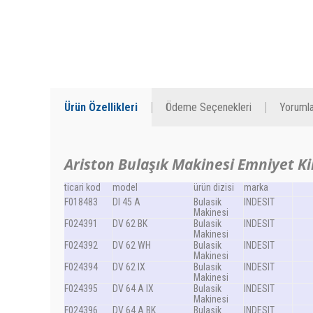
Ürün Özellikleri
Ödeme Seçenekleri
Yorumla
Ariston Bulaşık Makinesi Emniyet Ki
ticari kod
model
ürün dizisi
marka
F018483
DI 45 A
Bulasik
INDESIT
Makinesi
F024391
DV 62 BK
Bulasik
INDESIT
Makinesi
F024392
DV 62 WH
Bulasik
INDESIT
Makinesi
F024394
DV 62 IX
Bulasik
INDESIT
Makinesi
F024395
DV 64 A IX
Bulasik
INDESIT
Makinesi
F024396
DV 64 A BK
Bulasik
INDESIT