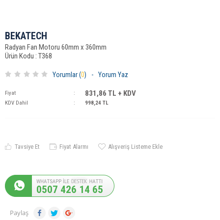
BEKATECH
Radyan Fan Motoru 60mm x 360mm
Ürün Kodu : T368
Yorumlar (
0
)
-
Yorum Yaz
831,86
TL + KDV
Fiyat
:
KDV Dahil
:
998,24
TL
Tavsiye Et
Fiyat Alarmı
Alışveriş Listeme Ekle
0507 426 14 65
Paylaş