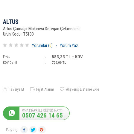
ALTUS
Altus Çamaşır Makinesi Deterjan Çekmecesi
Ürün Kodu : T5133
Yorumlar (
0
)
-
Yorum Yaz
583,33
TL + KDV
Fiyat
:
KDV Dahil
:
700,00
TL
Tavsiye Et
Fiyat Alarmı
Alışveriş Listeme Ekle
0507 426 14 65
Paylaş