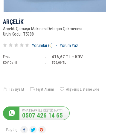
ARÇELİK
Arçelik Çamaşır Makinesi Deterjan Çekmecesi
Ürün Kodu : T5988
Yorumlar (
0
)
-
Yorum Yaz
416,67
TL + KDV
Fiyat
:
KDV Dahil
:
500,00
TL
Tavsiye Et
Fiyat Alarmı
Alışveriş Listeme Ekle
0507 426 14 65
Paylaş