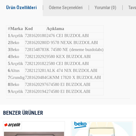
Ürün Özellikleri
Ödeme Seçenekleri
Yorumlar (0)
Tavs
#
Marka
Kod
Açıklama
1
Arçelik
7281620180
2476 CEI BUZDOLABI
2
Beko
7281620280
D 9578 NEXK BUZDOLABI
3
Beko
7281548783
K 74580 NE (deneme buzdolabı)
4
Beko
7282120292
9580 KEX BUZDOLABI
5
Arçelik
7282120182
2580 CEI BUZDOLABI
6
Altus
7282123281
ALK 474 NIX BUZDOLABI
7
Grundig
7281620484
GKNM 17820 X BUZDOLABI
8
Beko
7281620297
674580 EI BUZDOLABI
9
Arçelik
7281620194
274580 EI BUZDOLABI
BENZER ÜRÜNLER