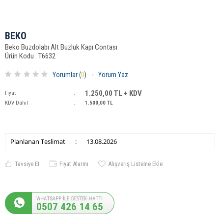
BEKO
Beko Buzdolabı Alt Buzluk Kapı Contası
Ürün Kodu : T6632
Yorumlar (
0
)
-
Yorum Yaz
1.250,00
TL + KDV
Fiyat
:
KDV Dahil
:
1.500,00
TL
Planlanan Teslimat
:
13.08.2026
Tavsiye Et
Fiyat Alarmı
Alışveriş Listeme Ekle
0507 426 14 65