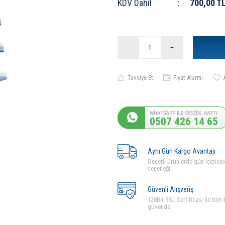
KDV Dahil
:
700,00
T
-
+
Tavsiye Et
Fiyat Alarmı
0507 426 14 65
Aynı Gün Kargo Avantajı
Geçerli ürünlerde gün içerisin
seçeneği.
Güvenli Alışveriş
128Bit SSL Sertifikası ile tüm b
güvende.