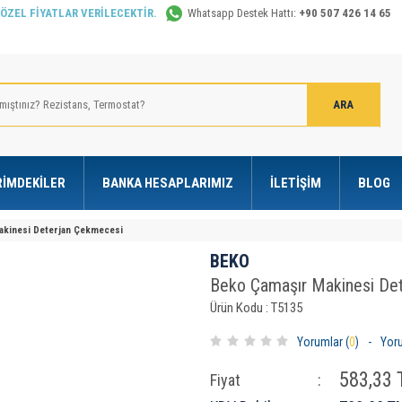
 ÖZEL FİYATLAR VERİLECEKTİR.
Whatsapp Destek Hattı:
+90 507 426 14 65
RIMDEKILER
BANKA HESAPLARIMIZ
İLETIŞIM
BLOG
akinesi Deterjan Çekmecesi
BEKO
Beko Çamaşır Makinesi De
Ürün Kodu : T5135
Yorumlar (
0
)
-
Yor
583,33
T
Fiyat
: