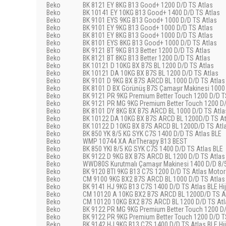
Beko
BK 8121 EY 8KG B13 Good+ 1200 D/D TS Atlas
Beko
BK 10141 EY 10KG B13 Good+ 1400 D/D TS Atlas
Beko
BK 9101 EYS 9KG B13 Good+ 1000 D/D TS Atlas
Beko
BK 9101 EY 9KG B13 Good+ 1000 D/D TS Atlas
Beko
BK 8101 EY 8KG B13 Good+ 1000 D/D TS Atlas
Beko
BK 8101 EYS 8KG B13 Good+ 1000 D/D TS Atlas
Beko
BK 9121 BT 9KG B13 Better 1200 D/D TS Atlas
Beko
BK 8121 BT 8KG B13 Better 1200 D/D TS Atlas
Beko
BK 10121 D 10KG BX B7S BL 1200 D/D TS Atlas
Beko
BK 10121 DA 10KG BX B7S BL 1200 D/D TS Atlas
Beko
BK 9101 D 9KG BX B7S ARCD BL 1000 D/D TS Atlas
Beko
BK 8101 D BX Görünüş B7S Çamaşır Makinesi 1000
Beko
BK 9121 PR 9KG Premium Better Touch 1200 D/D T
Beko
BK 9121 PR MG 9KG Premium Better Touch 1200 D/
Beko
BK 8101 DY 8KG BX B7S ARCD BL 1000 D/D TS Atla
Beko
BK 10122 DA 10KG BX B7S ARCD BL 1200D/D TS At
Beko
BK 10122 D 10KG BX B7S ARCD BL 1200D/D TS Atl
Beko
BK 850 YK 8/5 KG SYK C7S 1400 D/D TS Atlas BLE
Beko
WMP 10744 XA AirTherapy B13 BEST
Beko
BK 850 YKI 8/5 KG SYK C7S 1400 D/D TS Atlas BLE
Beko
BK 9122 D 9KG BX B7S ARCD BL 1200 D/D TS Atlas
Beko
WWD80S Kurutmalı Çamaşır Makinesi 1400 D/D 8/
Beko
BK 9120 BTI 9KG B13 C7S 1200 D/D TS Atlas Motor
Beko
CM 9100 9KG BX2 B7S ARCD BL 1000 D/D TS Atlas
Beko
BK 9141 HJ 9KG B13 C7S 1400 D/D TS Atlas BLE Hi
Beko
CM 10120 A 10KG BX2 B7S ARCD BL 1200D/D TS A
Beko
CM 10120 10KG BX2 B7S ARCD BL 1200 D/D TS Atl
Beko
BK 9122 PR MG 9KG Premium Better Touch 1200 D/
Beko
BK 9122 PR 9KG Premium Better Touch 1200 D/D T
Beko
BK 9142 HJ 9KG B13 C7S 1400 D/D TS Atlas BLE Hi