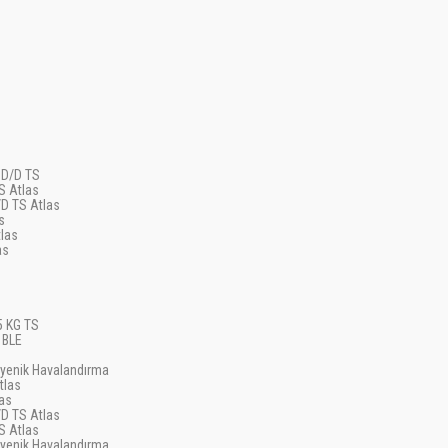
 D/D TS
S Atlas
D TS Atlas
s
las
as
5 KG TS
 BLE
jyenik Havalandırma
tlas
as
D TS Atlas
S Atlas
jyenik Havalandırma