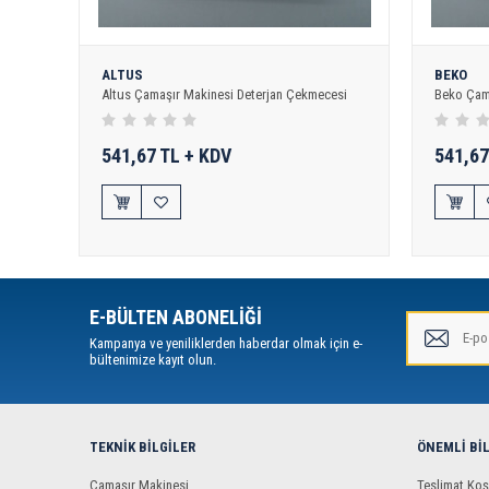
ALTUS
BEKO
Altus Çamaşır Makinesi Deterjan Çekmecesi
Beko Çam
541,67 TL + KDV
541,67
E-BÜLTEN ABONELİĞİ
Kampanya ve yeniliklerden haberdar olmak için e-
bültenimize kayıt olun.
TEKNIK BILGILER
ÖNEMLI BI
Çamaşır Makinesi
Teslimat Koş