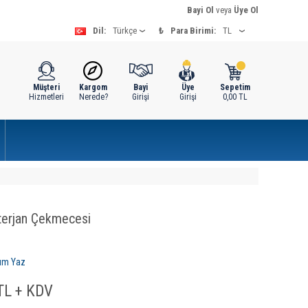
Bayi Ol
veya
Üye Ol
Dil:
₺
Para Birimi:
Müşteri
Kargom
Bayi
Üye
Sepetim
Hizmetleri
Nerede?
Girişi
Girişi
0,00
TL
terjan Çekmecesi
um Yaz
L + KDV