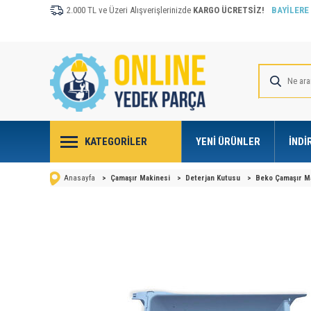
2.000 TL ve Üzeri Alışverişlerinizde
KARGO ÜCRETSİZ!
BAYİLERE
KATEGORILER
YENI ÜRÜNLER
İNDI
Anasayfa
>
Çamaşır Makinesi
>
Deterjan Kutusu
>
Beko Çamaşır M