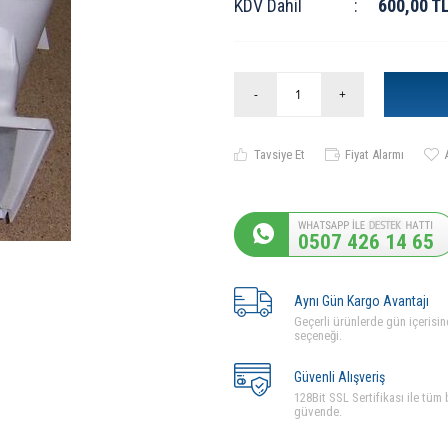
KDV Dahil
:
600,00
T
-
+
Tavsiye Et
Fiyat Alarmı
0507 426 14 65
Aynı Gün Kargo Avantajı
Geçerli ürünlerde gün içerisin
seçeneği.
Güvenli Alışveriş
128Bit SSL Sertifikası ile tüm b
güvende.