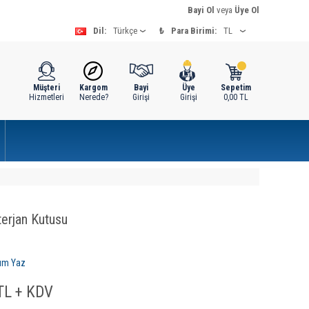
Bayi Ol
veya
Üye Ol
Dil:
₺
Para Birimi:
Müşteri
Kargom
Bayi
Üye
Sepetim
Hizmetleri
Nerede?
Girişi
Girişi
0,00
TL
erjan Kutusu
um Yaz
L + KDV