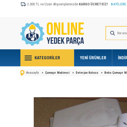
2.000 TL ve Üzeri Alışverişlerinizde
KARGO ÜCRETSİZ!
BAYİLERE
KATEGORILER
YENI ÜRÜNLER
İNDI
Anasayfa
>
Çamaşır Makinesi
>
Deterjan Kutusu
>
Beko Çamaşır Ma