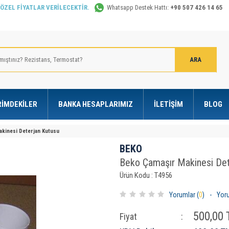
 ÖZEL FİYATLAR VERİLECEKTİR.
Whatsapp Destek Hattı:
+90 507 426 14 65
RIMDEKILER
BANKA HESAPLARIMIZ
İLETIŞIM
BLOG
kinesi Deterjan Kutusu
BEKO
Beko Çamaşır Makinesi Det
Ürün Kodu : T4956
Yorumlar (
0
)
-
Yor
500,00
T
Fiyat
: