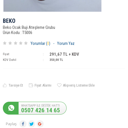
BEKO
Beko Ocak Buji Ateşleme Grubu
Ürün Kodu : T5006
Yorumlar (
0
)
-
Yorum Yaz
291,67
TL + KDV
Fiyat
:
KDV Dahil
:
350,00
TL
Tavsiye Et
Fiyat Alarmı
Alışveriş Listeme Ekle
0507 426 14 65
Paylaş