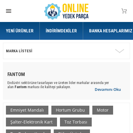
YENI ÜRÜNLER
İNDIRIMDEKILER
BANKA HESAPLARIMIZ
MARKA LISTESI
FANTOM
Endüstri sektörüne tasarlayan ve üreten lider markalar arasında yer
alan
Fantom
markası ile kaliteyi yakalayın.
Devamını Oku
Online Yedek Parça
ile uygun ve kaliteli
Fantom
marka
yedek
parça
ürünlere ulaşabilirsiniz.
Emniyet Mandalı
Hortum Grubu
Motor
Şalter-Elektronik Kart
Toz Torbası