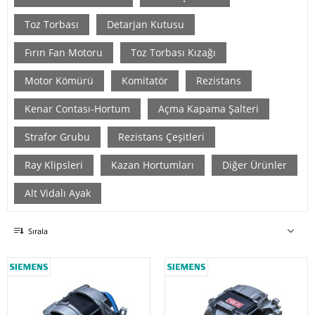
Toz Torbası
Detarjan Kutusu
Fırın Fan Motoru
Toz Torbası Kızağı
Motor Kömürü
Komitatör
Rezistans
Kenar Contası-Hortum
Açma Kapama Şalteri
Strafor Grubu
Rezistans Çeşitleri
Ray Klipsleri
Kazan Hortumları
Diğer Ürünler
Alt Vidalı Ayak
Sırala