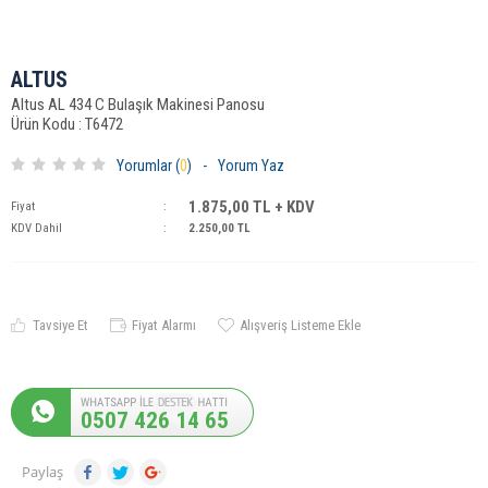
ALTUS
Altus AL 434 C Bulaşık Makinesi Panosu
Ürün Kodu : T6472
Yorumlar (
0
)
-
Yorum Yaz
1.875,00
TL + KDV
Fiyat
:
KDV Dahil
:
2.250,00
TL
Tavsiye Et
Fiyat Alarmı
Alışveriş Listeme Ekle
0507 426 14 65
Paylaş