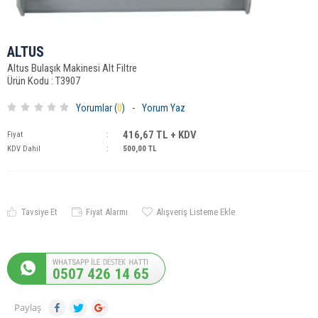
ALTUS
Altus Bulaşık Makinesi Alt Filtre
Ürün Kodu : T3907
Yorumlar (
0
)
-
Yorum Yaz
416,67
TL + KDV
Fiyat
:
KDV Dahil
:
500,00
TL
Tavsiye Et
Fiyat Alarmı
Alışveriş Listeme Ekle
0507 426 14 65
Paylaş