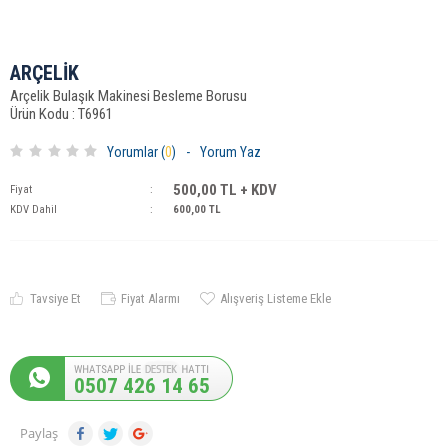
ARÇELİK
Arçelik Bulaşık Makinesi Besleme Borusu
Ürün Kodu : T6961
Yorumlar (
0
)
-
Yorum Yaz
500,00
TL + KDV
Fiyat
:
KDV Dahil
:
600,00
TL
Tavsiye Et
Fiyat Alarmı
Alışveriş Listeme Ekle
0507 426 14 65
Paylaş