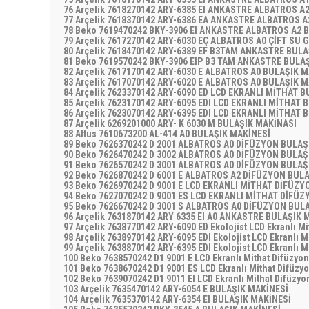
76 Arçelik 7618270142 ARY-6385 EI ANKASTRE ALBATROS A
77 Arçelik 7618370142 ARY-6386 EA ANKASTRE ALBATROS 
78 Beko 7619470242 BKY-3906 EI ANKASTRE ALBATROS A2 
79 Arçelik 7617270142 ARY-6030 EÇ ALBATROS A0 ÇİFT SU 
80 Arçelik 7618470142 ARY-6389 EF B3TAM ANKASTRE BUL
81 Beko 7619570242 BKY-3906 EIP B3 TAM ANKASTRE BULA
82 Arçelik 7617170142 ARY-6030 E ALBATROS A0 BULAŞIK 
83 Arçelik 7617070142 ARY-6020 E ALBATROS A0 BULAŞIK 
84 Arçelik 7623370142 ARY-6090 ED LCD EKRANLI MİTHAT 
85 Arçelik 7623170142 ARY-6095 EDI LCD EKRANLI MİTHAT
86 Arçelik 7623070142 ARY-6395 EDI LCD EKRANLI MİTHAT
87 Arçelik 6269201000 ARY- K 6030 M BULAŞIK MAKİNASI
88 Altus 7610673200 AL-414 A0 BULAŞIK MAKİNESİ
89 Beko 7626370242 D 2001 ALBATROS A0 DİFÜZYON BULA
90 Beko 7626470242 D 3002 ALBATROS A0 DİFÜZYON BULA
91 Beko 7626570242 D 3001 ALBATROS A0 DİFÜZYON BULA
92 Beko 7626870242 D 6001 E ALBATROS A2 DİFÜZYON BUL
93 Beko 7626970242 D 9001 E LCD EKRANLI MİTHAT DİFÜZ
94 Beko 7627070242 D 9001 ES LCD EKRANLI MİTHAT DİFÜ
95 Beko 7626670242 D 3001 S ALBATROS A0 DİFÜZYON BUL
96 Arçelik 7631870142 ARY 6335 EI A0 ANKASTRE BULAŞIK 
97 Arçelik 7638770142 ARY-6090 ED Ekolojist LCD Ekranlı M
98 Arçelik 7638970142 ARY-6095 EDI Ekolojist LCD Ekranlı M
99 Arçelik 7638870142 ARY-6395 EDI Ekolojist LCD Ekranlı 
100 Beko 7638570242 D1 9001 E LCD Ekranlı Mithat Difüzyo
101 Beko 7638670242 D1 9001 ES LCD Ekranlı Mithat Difüzy
102 Beko 7639070242 D1 9011 EI LCD Ekranlı Mithat Difüzy
103 Arçelik 7635470142 ARY-6054 E BULAŞIK MAKİNESİ
104 Arçelik 7635370142 ARY-6354 EI BULAŞIK MAKİNESİ