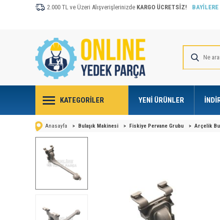
2.000 TL ve Üzeri Alışverişlerinizde
KARGO ÜCRETSİZ!
BAYİLERE
KATEGORILER
YENI ÜRÜNLER
İNDI
Anasayfa
>
Bulaşık Makinesi
>
Fiskiye Pervane Grubu
>
Arçelik Bu