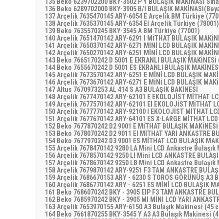
135 Beko 6239702200 BKY-3502 P Y BULAŞIK MAKİNASI Sm
136 Beko 6289702000 BKY-3905 B/I BULAŞIK MAKİNASI(Be
137 Arçelik 7635470145 ARY-6054 E Arçelik BM Türkiye (77
138 Arçelik 7635370145 ARY-6354 EI Arçelik Türkiye (78001
139 Beko 7635570245 BKY-3545 A BM Türkiye (77001)
140 Arçelik 7651470142 ARY-6291 I MİTHAT BULAŞIK MAKİ
141 Arçelik 7650370142 ARY-6271 MİNİ LCD BULAŞIK MAKİ
142 Arçelik 7650270142 ARY-6251 MİNİ LCD BULAŞIK MAKİ
143 Beko 7665170242 D 5001 E EKRANLI BULAŞIK MAKİNESİ (
144 Beko 7655670242 D 5001 ES EKRANLI BULAŞIK MAKİNESİ
145 Arçelik 7673570142 ARY-6251 E MİNİ LCD BULAŞIK MAK
146 Arçelik 7673670142 ARY-6271 E MİNİ LCD BULAŞIK MAK
147 Altus 7670973253 AL 414 S A3 BULAŞIK BAKİNESİ
148 Arçelik 7677470142 ARY-62101 E EKOLOJİST MİTHAT L
149 Arçelik 7677570142 ARY-62101 EI EKOLOJİST MİTHAT 
150 Arçelik 7677770142 ARY-92100 I EKOLOJİST MİTHAT L
151 Arçelik 7677670142 ARY-64101 ES X-LARGE MİTHAT LCD
152 Beko 7677870242 D2 9001 E MİTHAT BULAŞIK MAKİNES
153 Beko 7678070242 D2 9011 EI MİTHAT YARI ANKASTRE 
154 Beko 7677970242 D3 9001 ES MİTHAT LCD BULAŞIK MAKİ
155 Arçelik 7678470142 9280 LA Mini LCD Ankastre Bulaşı
156 Arçelik 7678570142 9250 LI Mini LCD ANKASTRE BULAŞI
157 Arçelik 7678670142 9250 LB Mini LCD Ankastre Bulaşık
158 Arçelik 7679870142 ARY-9251 F3 TAM ANKASTRE BULA
159 Arçelik 7686670153 ARY - 6230 S TOROS GÖRÜNÜŞ A3
160 Arçelik 7686770142 ARY - 6251 ES MİNİ LCD BULAŞIK M
161 Beko 7686070242 BKY - 3905 EIP F3 TAM ANKASTRE BU
162 Beko 7685970242 BKY - 3905 MI MİNİ LCD YARI ANKAS
163 Arçelik 7653970155 ARY-6150 A3 Bulaşık Makinesi (45 
164 Beko 7661870255 BKY-3545 Y A3 A3 Bulaşık Makinesi (