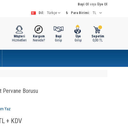
Bayi Ol
veya
Üye Ol
Dil:
₺
Para Birimi:
Müşteri
Kargom
Bayi
Üye
Sepetim
Hizmetleri
Nerede?
Girişi
Girişi
0,00
TL
st Pervane Borusu
um Yaz
L + KDV