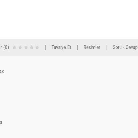
r (0)
Tavsiye Et
Resimler
Soru - Cevap
MAK.
I
SI