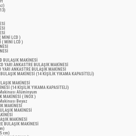
art
yaz)
013)
)
NESİ
NESİ
NESİ
 MİNİ LCD )
 ( MİNİ LCD )
İNESİ
İNESİ
CD BULAŞIK MAKİNESİ
LCD YARI ANKASTRE BULAŞIK MAKİNESİ
CD YARI ANKASTRE BULAŞIK MAKİNESİ
 BULAŞIK MAKİNESİ (14 KİŞİLİK YIKAMA KAPASİTELİ)
İ
BULAŞIK MAKİNESİ
NESİ (14 KİŞİLİK YIKAMA KAPASİTELİ)
k Makinası Alüminyum
K MAKİNESİ ( İNOX )
 Makinası Beyaz
ŞIK MAKİNESİ
 BULAŞIK MAKİNESİ
AKİNESİ
LAŞIK MAKİNESİ
TRE BULAŞIK MAKİNESİ
cm)
45 cm)