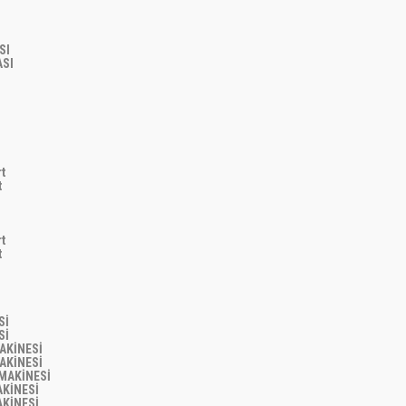
ASI
NASI
rt
rt
rt
rt
Sİ
Sİ
MAKİNESİ
MAKİNESİ
 MAKİNESİ
AKİNESİ
AKİNESİ