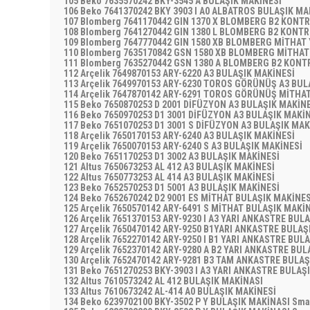
105 Beko 7635570242 BKY-3545 A BULAŞIK MAKİNESİ
106 Beko 7641370242 BKY 3903 I A0 ALBATROS BULAŞIK M
107 Blomberg 7641170442 GIN 1370 X BLOMBERG B2 KONT
108 Blomberg 7641270442 GIN 1380 L BLOMBERG B2 KONT
109 Blomberg 7647770442 GIN 1580 XB BLOMBERG MİTHAT
110 Blomberg 7635170842 GSN 1580 XB BLOMBERG MİTHA
111 Blomberg 7635270442 GSN 1380 A BLOMBERG B2 KON
112 Arçelik 7649870153 ARY-6220 A3 BULAŞIK MAKİNESİ
113 Arçelik 7649970153 ARY-6230 TOROS GÖRÜNÜŞ A3 BU
114 Arçelik 7647870142 ARY-6291 TOROS GÖRÜNÜŞ MİTHA
115 Beko 7650870253 D 2001 DİFÜZYON A3 BULAŞIK MAKİN
116 Beko 7650970253 D1 3001 DİFÜZYON A3 BULAŞIK MAKİ
117 Beko 7651070253 D1 3001 S DİFÜZYON A3 BULAŞIK MA
118 Arçelik 7650170153 ARY-6240 A3 BULAŞIK MAKİNESİ
119 Arçelik 7650070153 ARY-6240 S A3 BULAŞIK MAKİNESİ
120 Beko 7651170253 D1 3002 A3 BULAŞIK MAKİNESİ
121 Altus 7650673253 AL 412 A3 BULAŞIK MAKİNESİ
122 Altus 7650773253 AL 414 A3 BULAŞIK MAKİNESİ
123 Beko 7652570253 D1 5001 A3 BULAŞIK MAKİNESİ
124 Beko 7652670242 D2 9001 ES MİTHAT BULAŞIK MAKİNE
125 Arçelik 7650570142 ARY-6491 S MİTHAT BULAŞIK MAKİ
126 Arçelik 7651370153 ARY-9230 I A3 YARI ANKASTRE BUL
127 Arçelik 7650470142 ARY-9250 B1YARI ANKASTRE BULA
128 Arçelik 7652270142 ARY-9250 I B1 YARI ANKASTRE BUL
129 Arçelik 7652370142 ARY-9280 A B2 YARI ANKASTRE BU
130 Arçelik 7652470142 ARY-9281 B3 TAM ANKASTRE BULA
131 Beko 7651270253 BKY-3903 I A3 YARI ANKASTRE BULAŞ
132 Altus 7610573242 AL 412 BULAŞIK MAKİNASI
133 Altus 7610673242 AL-414 A0 BULAŞIK MAKİNESİ
134 Beko 6239702100 BKY-3502 P Y BULAŞIK MAKİNASI Sm