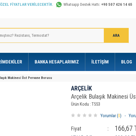
 ÖZEL FİYATLAR VERİLECEKTİR.
Whatsapp Destek Hattı:
+90 507 426 14 65
RIMDEKILER
BANKA HESAPLARIMIZ
İLETIŞIM
BLOG
laşık Makinesi Üst Pervane Borusu
ARÇELİK
Arçelik Bulaşık Makinesi Ü
Ürün Kodu : T553
Yorumlar (
0
)
-
Yor
166,67
T
Fiyat
: