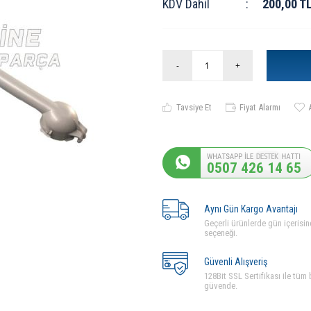
KDV Dahil
:
200,00
T
-
+
Tavsiye Et
Fiyat Alarmı
0507 426 14 65
Aynı Gün Kargo Avantajı
Geçerli ürünlerde gün içerisin
seçeneği.
Güvenli Alışveriş
128Bit SSL Sertifikası ile tüm b
güvende.