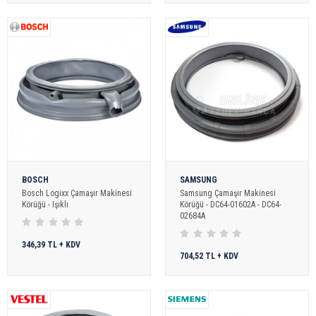
BOSCH
SAMSUNG
Bosch Logixx Çamaşır Makinesi
Samsung Çamaşır Makinesi
Körüğü - Işıklı
Körüğü - DC64-01602A - DC64-
02684A
346,39 TL + KDV
704,52 TL + KDV