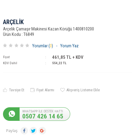
ARÇELİK
Arçelik Çamaşır Makinesi Kazan Körüğü 1400810200
Ürün Kodu : T6849
Yorumlar (
0
)
-
Yorum Yaz
461,85
TL + KDV
Fiyat
:
KDV Dahil
:
554,22
TL
Tavsiye Et
Fiyat Alarmı
Alışveriş Listeme Ekle
0507 426 14 65
Paylaş