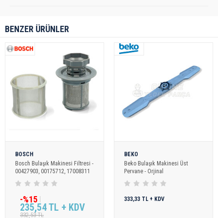
BENZER ÜRÜNLER
BOSCH
BEKO
Bosch Bulaşık Makinesi Filtresi -
Beko Bulaşık Makinesi Üst
00427903, 00175712, 17008311
Pervane - Orjinal
-%15
333,33 TL + KDV
235,54 TL + KDV
332,53 TL