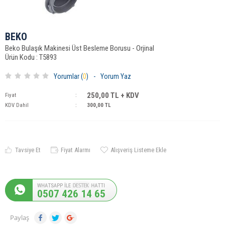
BEKO
Beko Bulaşık Makinesi Üst Besleme Borusu - Orjinal
Ürün Kodu : T5893
Yorumlar (
0
)
-
Yorum Yaz
250,00
TL + KDV
Fiyat
:
KDV Dahil
:
300,00
TL
Tavsiye Et
Fiyat Alarmı
Alışveriş Listeme Ekle
0507 426 14 65
Paylaş