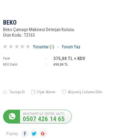
BEKO
Beko Çamaşır Makinesi Deterjan Kutusu
Ürün Kodu : T2163
Yorumlar (
0
)
-
Yorum Yaz
375,00
TL + KDV
Fiyat
:
KDV Dahil
:
450,00
TL
Tavsiye Et
Fiyat Alarmı
Alışveriş Listeme Ekle
0507 426 14 65
Paylaş