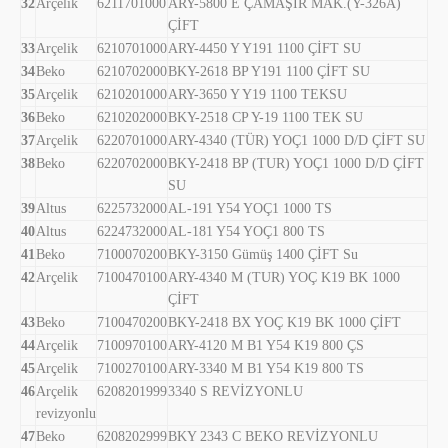
32
Arçelik
6211701000
ARY-5800 E ÇAMAŞIR MAK.(Y-326A)
ÇİFT
33
Arçelik
6210701000
ARY-4450 Y Y191 1100 ÇİFT SU
34
Beko
6210702000
BKY-2618 BP Y191 1100 ÇİFT SU
35
Arçelik
6210201000
ARY-3650 Y Y19 1100 TEKSU
36
Beko
6210202000
BKY-2518 CP Y-19 1100 TEK SU
37
Arçelik
6220701000
ARY-4340 (TÜR) YOÇ1 1000 D/D ÇİFT SU
38
Beko
6220702000
BKY-2418 BP (TUR) YOÇ1 1000 D/D ÇİFT
SU
39
Altus
6225732000
AL-191 Y54 YOÇ1 1000 TS
40
Altus
6224732000
AL-181 Y54 YOÇ1 800 TS
41
Beko
7100070200
BKY-3150 Gümüş 1400 ÇİFT Su
42
Arçelik
7100470100
ARY-4340 M (TUR) YOÇ K19 BK 1000
ÇİFT
43
Beko
7100470200
BKY-2418 BX YOÇ K19 BK 1000 ÇİFT
44
Arçelik
7100970100
ARY-4120 M B1 Y54 K19 800 ÇS
45
Arçelik
7100270100
ARY-3340 M B1 Y54 K19 800 TS
46
Arçelik
6208201999
3340 S REVİZYONLU
revizyonlu
47
Beko
6208202999
BKY 2343 C BEKO REVİZYONLU