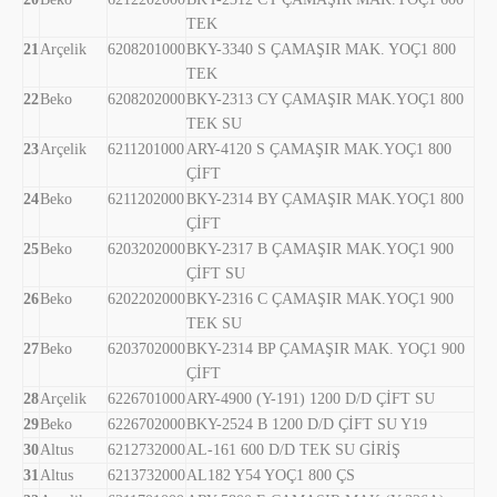
TEK
21
Arçelik
6208201000
BKY-3340 S ÇAMAŞIR MAK. YOÇ1 800
TEK
22
Beko
6208202000
BKY-2313 CY ÇAMAŞIR MAK.YOÇ1 800
TEK SU
23
Arçelik
6211201000
ARY-4120 S ÇAMAŞIR MAK.YOÇ1 800
ÇİFT
24
Beko
6211202000
BKY-2314 BY ÇAMAŞIR MAK.YOÇ1 800
ÇİFT
25
Beko
6203202000
BKY-2317 B ÇAMAŞIR MAK.YOÇ1 900
ÇİFT SU
26
Beko
6202202000
BKY-2316 C ÇAMAŞIR MAK.YOÇ1 900
TEK SU
27
Beko
6203702000
BKY-2314 BP ÇAMAŞIR MAK. YOÇ1 900
ÇİFT
28
Arçelik
6226701000
ARY-4900 (Y-191) 1200 D/D ÇİFT SU
29
Beko
6226702000
BKY-2524 B 1200 D/D ÇİFT SU Y19
30
Altus
6212732000
AL-161 600 D/D TEK SU GİRİŞ
31
Altus
6213732000
AL182 Y54 YOÇ1 800 ÇS