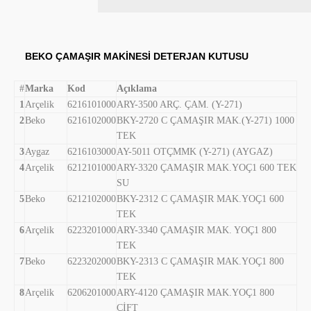
BEKO ÇAMAŞIR MAKİNESİ DETERJAN KUTUSU
#
Marka
Kod
Açıklama
1
Arçelik
6216101000
ARY-3500 ARÇ. ÇAM. (Y-271)
2
Beko
6216102000
BKY-2720 C ÇAMAŞIR MAK.(Y-271) 1000
TEK
3
Aygaz
6216103000
AY-5011 OTÇMMK (Y-271) (AYGAZ)
4
Arçelik
6212101000
ARY-3320 ÇAMAŞIR MAK.YOÇ1 600 TEK
SU
5
Beko
6212102000
BKY-2312 C ÇAMAŞIR MAK.YOÇ1 600
TEK
6
Arçelik
6223201000
ARY-3340 ÇAMAŞIR MAK. YOÇ1 800
TEK
7
Beko
6223202000
BKY-2313 C ÇAMAŞIR MAK.YOÇ1 800
TEK
8
Arçelik
6206201000
ARY-4120 ÇAMAŞIR MAK.YOÇ1 800
ÇİFT