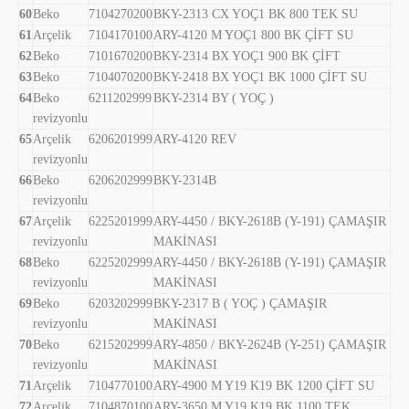
60
Beko
7104270200
BKY-2313 CX YOÇ1 BK 800 TEK SU
61
Arçelik
7104170100
ARY-4120 M YOÇ1 800 BK ÇİFT SU
62
Beko
7101670200
BKY-2314 BX YOÇ1 900 BK ÇİFT
63
Beko
7104070200
BKY-2418 BX YOÇ1 BK 1000 ÇİFT SU
64
Beko
6211202999
BKY-2314 BY ( YOÇ )
revizyonlu
65
Arçelik
6206201999
ARY-4120 REV
revizyonlu
66
Beko
6206202999
BKY-2314B
revizyonlu
67
Arçelik
6225201999
ARY-4450 / BKY-2618B (Y-191) ÇAMAŞIR
revizyonlu
MAKİNASI
68
Beko
6225202999
ARY-4450 / BKY-2618B (Y-191) ÇAMAŞIR
revizyonlu
MAKİNASI
69
Beko
6203202999
BKY-2317 B ( YOÇ ) ÇAMAŞIR
revizyonlu
MAKİNASI
70
Beko
6215202999
ARY-4850 / BKY-2624B (Y-251) ÇAMAŞIR
revizyonlu
MAKİNASI
71
Arçelik
7104770100
ARY-4900 M Y19 K19 BK 1200 ÇİFT SU
72
Arçelik
7104870100
ARY-3650 M Y19 K19 BK 1100 TEK