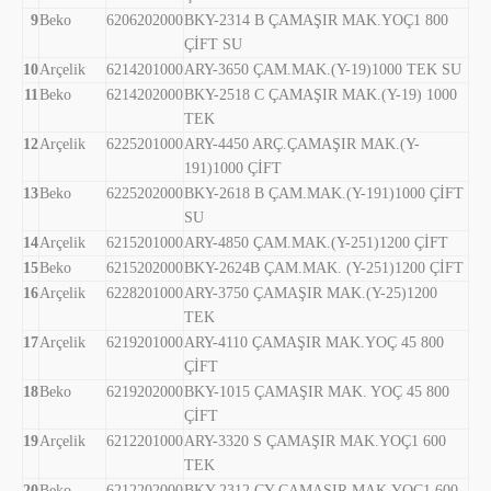
9
Beko
6206202000
BKY-2314 B ÇAMAŞIR MAK.YOÇ1 800
ÇİFT SU
10
Arçelik
6214201000
ARY-3650 ÇAM.MAK.(Y-19)1000 TEK SU
11
Beko
6214202000
BKY-2518 C ÇAMAŞIR MAK.(Y-19) 1000
TEK
12
Arçelik
6225201000
ARY-4450 ARÇ.ÇAMAŞIR MAK.(Y-
191)1000 ÇİFT
13
Beko
6225202000
BKY-2618 B ÇAM.MAK.(Y-191)1000 ÇİFT
SU
14
Arçelik
6215201000
ARY-4850 ÇAM.MAK.(Y-251)1200 ÇİFT
15
Beko
6215202000
BKY-2624B ÇAM.MAK. (Y-251)1200 ÇİFT
16
Arçelik
6228201000
ARY-3750 ÇAMAŞIR MAK.(Y-25)1200
TEK
17
Arçelik
6219201000
ARY-4110 ÇAMAŞIR MAK.YOÇ 45 800
ÇİFT
18
Beko
6219202000
BKY-1015 ÇAMAŞIR MAK. YOÇ 45 800
ÇİFT
19
Arçelik
6212201000
ARY-3320 S ÇAMAŞIR MAK.YOÇ1 600
TEK
20
Beko
6212202000
BKY-2312 CY ÇAMAŞIR MAK.YOÇ1 600