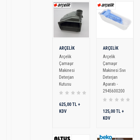
ARÇELİK
ARÇELİK
Arçelik
Arçelik
Çamaşır
Çamaşır
Makinesi
Makinesi Sıvı
Deterjan
Deterjan
Kutusu
Aparatı -
2945600200
625,00 TL +
KDV
125,00 TL +
KDV