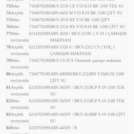
73
Beko
7104870200
BKY-2518 CX Y19 K19 BK 1100 TEK SU
74
Arçelik
7104970100
ARY-4450 M Y19 K19 BK 1100 ÇİFT SU
75
Beko
7104970200
BKY-2618 BX Y19 BK 1100 ÇİFT
76
Beko
7104770200
BKY-2524 BX Y19 K19 BK 1200 ÇİFT SU
77
Beko
6214202999
ARY-3650 / BKY-2518C ( Y-19 ) ÇAMAŞIR
revizyonlu
MAKİNASI
78
Arçelik
6212201999
ARY-3320 S / BKY-2312 CY ( YOÇ )
revizyonlu
ÇAMAŞIR MAKİNASI
79
Beko
7104270299
BKY-2313CX Otomatik çamaşır makinası
revizyonlu
80
Arçelik
7104770199
ARY-4900M/BKY-2524BX Y19(K19) 1200
revizyonlu
ÇİFT SU
81
Arçelik
6210201999
ARY-3650Y / BKY-2518CP Y-19 1100 TEK
revizyonlu
SU
82
Beko
6210202999
ARY-3650Y / BKY-2518CP Y-19 1100 TEK
revizyonlu
SU
83
Arçelik
6210701999
ARY-4450Y / BKY-2618BP Y-19 1100 ÇİFT
revizyonlu
SU
84
Beko
6210702999
ARY-4450Y / B