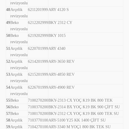
revizyonlu
48
Arçelik
6211201999
ARY 4120 S
revizyonlu
49
Beko
6212202999
BKY 2312 CY
revizyonlu
50
Beko
6219202999
BKY 1015
revizyonlu
51
Arçelik
6220701999
ARY 4340
revizyonlu
52
Arçelik
6214201999
ARY-3650 REV
revizyonlu
53
Arçelik
6215201999
ARY-4850 REV
revizyonlu
54
Arçelik
6226701999
ARY-4900 REV
revizyonlu
55
Beko
7100270200
BKY-2313 CX YOÇ K19 BK 800 TEK
56
Beko
7100370200
BKY-2314 BX YOÇ K19 BK 900 ÇİFT SU
57
Beko
7100170200
BKY-2312 CX YOÇ K19 BK 600 TEK SU
58
Arçelik
7103770100
ARY-5100 Y25 KK 1400 ÇİFT SU
59
Arçelik
7104270100
ARY-3340 M YOÇ1 800 BK TEK SU