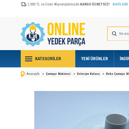
2.000 TL ve Üzeri Alışverişlerinizde
KARGO ÜCRETSİZ!
BAYİLERE
KATEGORILER
YENI ÜRÜNLER
İNDI
Anasayfa
>
Çamaşır Makinesi
>
Deterjan Kutusu
>
Beko Çamaşır Ma