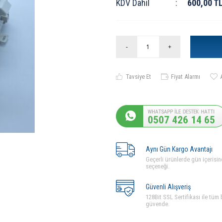
KDV Dahil
:
600,00
T
-
+
Tavsiye Et
Fiyat Alarmı
0507 426 14 65
Aynı Gün Kargo Avantajı
Geçerli ürünlerde gün içerisin
seçeneği.
Güvenli Alışveriş
128Bit SSL Sertifikası ile tüm b
güvende.