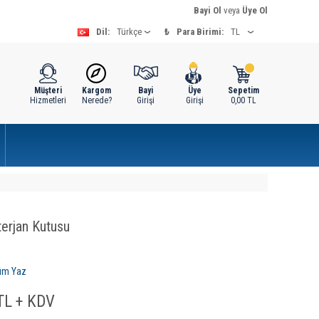
Bayi Ol
veya
Üye Ol
Dil:
₺
Para Birimi:
Müşteri
Kargom
Bayi
Üye
Sepetim
Hizmetleri
Nerede?
Girişi
Girişi
0,00
TL
erjan Kutusu
um Yaz
L + KDV