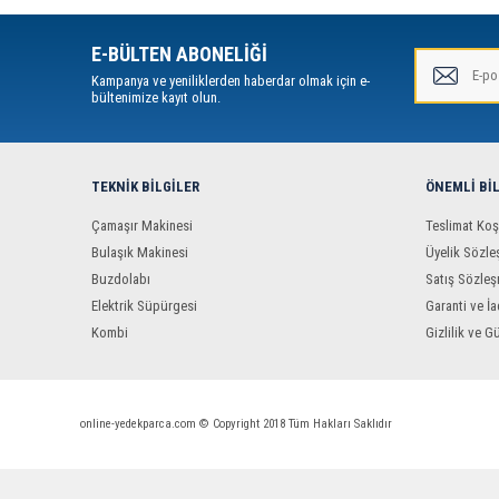
E-BÜLTEN ABONELİĞİ
Kampanya ve yeniliklerden haberdar olmak için e-
bültenimize kayıt olun.
TEKNIK BILGILER
ÖNEMLI BI
Çamaşır Makinesi
Teslimat Koş
Bulaşık Makinesi
Üyelik Sözle
Buzdolabı
Satış Sözleş
Elektrik Süpürgesi
Garanti ve İa
Kombi
Gizlilik ve G
online-yedekparca.com © Copyright 2018 Tüm Hakları Saklıdır