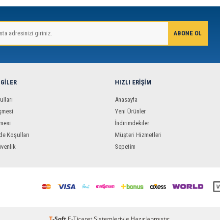
LGILER
HIZLI ERIŞIM
ulları
Anasayfa
şmesi
Yeni Ürünler
mesi
İndirimdekiler
de Koşulları
Müşteri Hizmetleri
üvenlik
Sepetim
T
-Soft
E-Ticaret
Sistemleriyle Hazırlanmıştır.