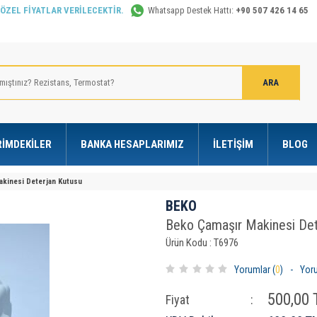
 ÖZEL FİYATLAR VERİLECEKTİR.
Whatsapp Destek Hattı:
+90 507 426 14 65
RIMDEKILER
BANKA HESAPLARIMIZ
İLETIŞIM
BLOG
kinesi Deterjan Kutusu
BEKO
Beko Çamaşır Makinesi Det
Ürün Kodu : T6976
Yorumlar (
0
)
-
Yor
500,00
T
Fiyat
: