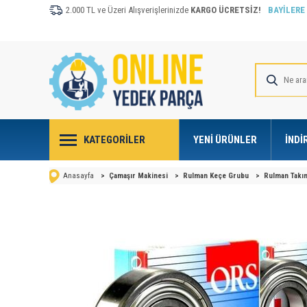
2.000 TL ve Üzeri Alışverişlerinizde
KARGO ÜCRETSİZ!
BAYİLERE
KATEGORILER
YENI ÜRÜNLER
İNDI
Anasayfa
>
Çamaşır Makinesi
>
Rulman Keçe Grubu
>
Rulman Takı