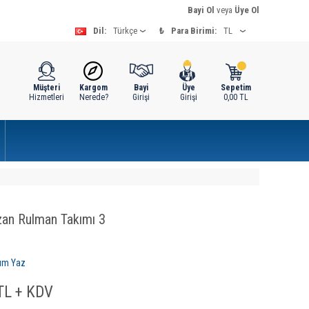
Bayi Ol
veya
Üye Ol
Dil:
₺
Para Birimi:
Müşteri
Kargom
Bayi
Üye
Sepetim
Hizmetleri
Nerede?
Girişi
Girişi
0,00
TL
an Rulman Takımı 3
um Yaz
L + KDV