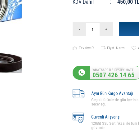
KDV Dahil
:
450,00
T
-
+
Tavsiye Et
Fiyat Alarmı
0507 426 14 65
Aynı Gün Kargo Avantajı
Geçerli ürünlerde gün içerisin
seçeneği.
Güvenli Alışveriş
128Bit SSL Sertifikası ile tüm b
güvende.