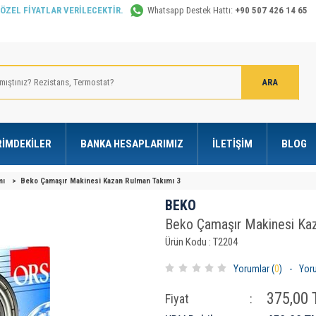
 ÖZEL FİYATLAR VERİLECEKTİR.
Whatsapp Destek Hattı:
+90 507 426 14 65
RIMDEKILER
BANKA HESAPLARIMIZ
İLETIŞIM
BLOG
mı
>
Beko Çamaşır Makinesi Kazan Rulman Takımı 3
BEKO
Beko Çamaşır Makinesi Kaz
Ürün Kodu : T2204
Yorumlar (
0
)
-
Yor
375,00
T
Fiyat
: