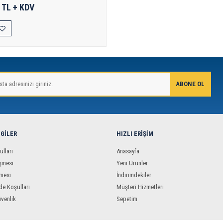
 TL + KDV
LGILER
HIZLI ERIŞIM
ulları
Anasayfa
şmesi
Yeni Ürünler
mesi
İndirimdekiler
de Koşulları
Müşteri Hizmetleri
üvenlik
Sepetim