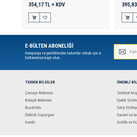
354,17 TL + KDV
395,83
E-BÜLTEN ABONELİĞİ
Kampanya ve yeniliklerden haberdar olmak için e-
bültenimize kayıt olun.
TEKNIK BILGILER
ÖNEMLI BI
Çamaşır Makinesi
Teslimat Koş
Bulaşık Makinesi
Üyelik Sözle
Buzdolabı
Satış Sözleş
Elektrik Süpürgesi
Garanti ve İa
Kombi
Gizlilik ve G