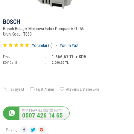
BOSCH
Bosch Bulaşık Makinesi Isıtıcı Pompası 651956
Ürün Kodu : T860
Yorumlar (
3
)
-
Yorum Yaz
1.666,67
TL + KDV
Fiyat
:
KDV Dahil
:
2.000,00
TL
Tavsiye Et
Fiyat Alarmı
Alışveriş Listeme Ekle
0507 426 14 65
Paylaş