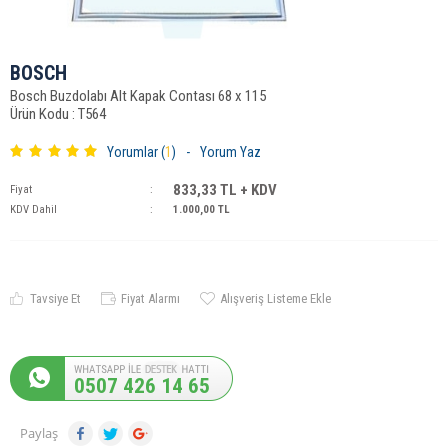
BOSCH
Bosch Buzdolabı Alt Kapak Contası 68 x 115
Ürün Kodu : T564
Yorumlar (
1
)
-
Yorum Yaz
833,33
TL + KDV
Fiyat
:
KDV Dahil
:
1.000,00
TL
Tavsiye Et
Fiyat Alarmı
Alışveriş Listeme Ekle
0507 426 14 65
Paylaş